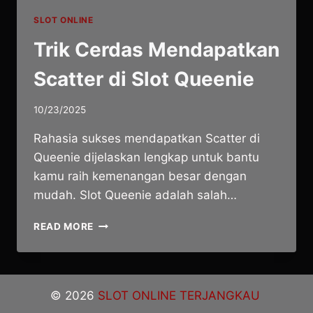
SLOT ONLINE
Trik Cerdas Mendapatkan
Scatter di Slot Queenie
10/23/2025
Rahasia sukses mendapatkan Scatter di
Queenie dijelaskan lengkap untuk bantu
kamu raih kemenangan besar dengan
mudah. Slot Queenie adalah salah…
TRIK
READ MORE
CERDAS
MENDAPATKAN
SCATTER
DI
© 2026
SLOT ONLINE TERJANGKAU
SLOT
QUEENIE