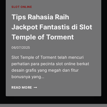
SLOT ONLINE
Tips Rahasia Raih
Jackpot Fantastis di Slot
Temple of Torment
06/07/2025
Slot Temple of Torment telah mencuri
perhatian para pecinta slot online berkat
desain grafis yang megah dan fitur
bonusnya yang…
TIPS
READ MORE
RAHASIA
RAIH
JACKPOT
FANTASTIS