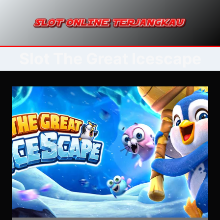
Skip
to
content
Slot The Great Icescape