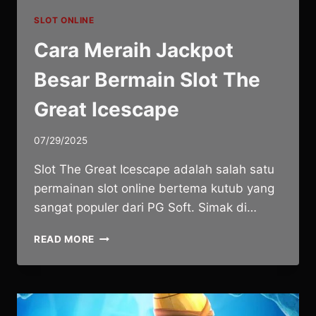
SLOT ONLINE
Cara Meraih Jackpot
Besar Bermain Slot The
Great Icescape
07/29/2025
Slot The Great Icescape adalah salah satu
permainan slot online bertema kutub yang
sangat populer dari PG Soft. Simak di…
CARA
READ MORE
MERAIH
JACKPOT
BESAR
BERMAIN
SLOT