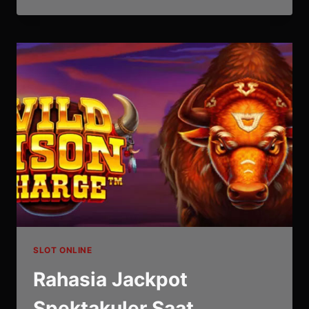
BERMAIN
SLOT
WILD
WILD
BANANAS
DIJAMIN
99%
JACKPOT
BESAR
SLOT ONLINE
Rahasia Jackpot
Spektakuler Saat