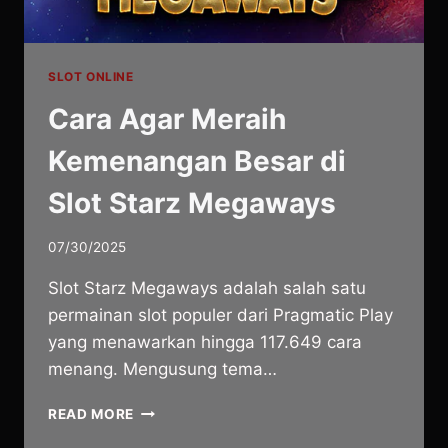
SLOT ONLINE
Cara Agar Meraih
Kemenangan Besar di
Slot Starz Megaways
07/30/2025
Slot Starz Megaways adalah salah satu
permainan slot populer dari Pragmatic Play
yang menawarkan hingga 117.649 cara
menang. Mengusung tema…
CARA
READ MORE
AGAR