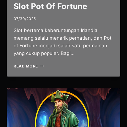
Slot Pot Of Fortune
07/30/2025
Slot bertema keberuntungan Irlandia
memang selalu menarik perhatian, dan Pot
of Fortune menjadi salah satu permainan
yang cukup populer. Bagi…
RAHASIA
READ MORE
AGAR
RAIH
KEMENANGAN
BESAR
DI
SLOT
POT
OF
FORTUNE