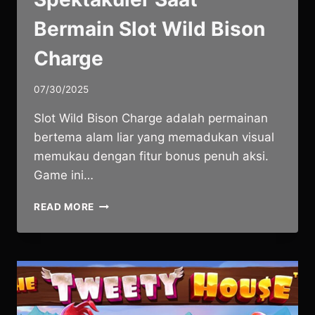
Bermain Slot Wild Bison
Charge
07/30/2025
Slot Wild Bison Charge adalah permainan
bertema alam liar yang memadukan visual
memukau dengan fitur bonus penuh aksi.
Game ini…
RAHASIA
READ MORE
JACKPOT
SPEKTAKULER
SAAT
BERMAIN
SLOT
WILD
BISON