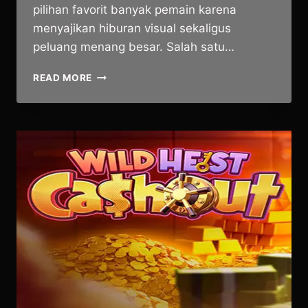
pilihan favorit banyak pemain karena
menyajikan hiburan visual sekaligus
peluang menang besar. Salah satu…
STRATEGI
READ MORE
GONDOL
KEMENANGAN
BESAR
DI
SLOT
THE
TWEETY
HOUSE