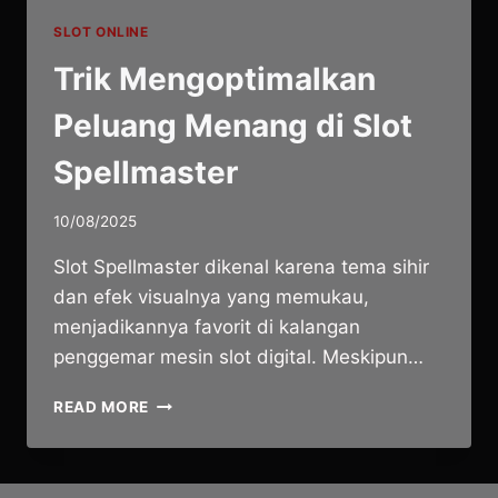
SLOT ONLINE
Trik Mengoptimalkan
Peluang Menang di Slot
Spellmaster
10/08/2025
Slot Spellmaster dikenal karena tema sihir
dan efek visualnya yang memukau,
menjadikannya favorit di kalangan
penggemar mesin slot digital. Meskipun…
TRIK
READ MORE
MENGOPTIMALKAN
PELUANG
MENANG
DI