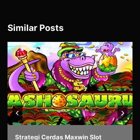
Similar Posts
Strategi Cerdas Maxwin Slot