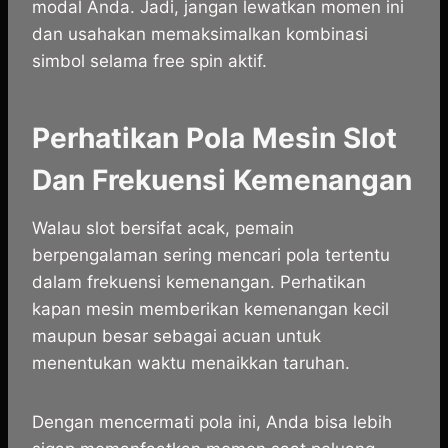
modal Anda. Jadi, jangan lewatkan momen ini
dan usahakan memaksimalkan kombinasi
simbol selama free spin aktif.
Perhatikan Pola Mesin Slot
Dan Frekuensi Kemenangan
Walau slot bersifat acak, pemain
berpengalaman sering mencari pola tertentu
dalam frekuensi kemenangan. Perhatikan
kapan mesin memberikan kemenangan kecil
maupun besar sebagai acuan untuk
menentukan waktu menaikkan taruhan.
Dengan mencermati pola ini, Anda bisa lebih