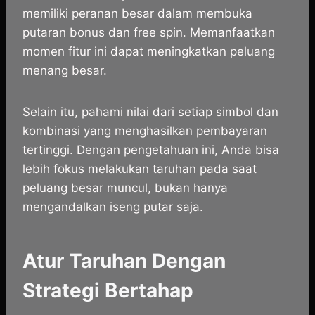
memiliki peranan besar dalam membuka
putaran bonus dan free spin. Memanfaatkan
momen fitur ini dapat meningkatkan peluang
menang besar.
Selain itu, pahami nilai dari setiap simbol dan
kombinasi yang menghasilkan pembayaran
tertinggi. Dengan pengetahuan ini, Anda bisa
lebih fokus melakukan taruhan pada saat
peluang besar muncul, bukan hanya
mengandalkan iseng putar saja.
Atur Taruhan Dengan
Strategi Bertahap