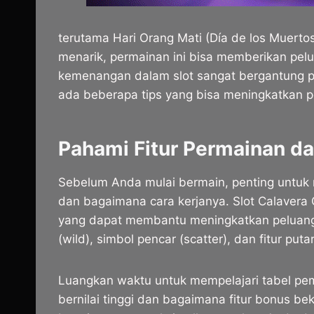
terutama Hari Orang Mati (Día de los Muertos
menarik, permainan ini bisa memberikan pel
kemenangan dalam slot sangat bergantung 
ada beberapa tips yang bisa meningkatkan 
Pahami Fitur Permainan d
Sebelum Anda mulai bermain, penting untuk 
dan bagaimana cara kerjanya. Slot Calavera 
yang dapat membantu meningkatkan peluang 
(wild), simbol pencar (scatter), dan fitur putar
Luangkan waktu untuk mempelajari tabel p
bernilai tinggi dan bagaimana fitur bonus b