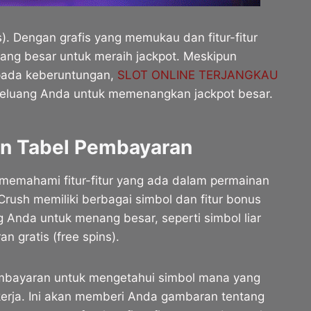
). Dengan grafis yang memukau dan fitur-fitur
uang besar untuk meraih jackpot. Meskipun
pada keberuntungan,
SLOT ONLINE TERJANGKAU
peluang Anda untuk memenangkan jackpot besar.
an Tabel Pembayaran
memahami fitur-fitur yang ada dalam permainan
Crush memiliki berbagai simbol dan fitur bonus
Anda untuk menang besar, seperti simbol liar
an gratis (free spins).
embayaran untuk mengetahui simbol mana yang
ekerja. Ini akan memberi Anda gambaran tentang