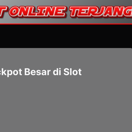
kpot Besar di Slot