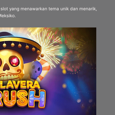
 slot yang menawarkan tema unik dan menarik,
Meksiko.