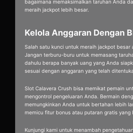
bagaimana memaksimalkan taruhan Anda dan 
meraih jackpot lebih besar.
Kelola Anggaran Dengan B
Salah satu kunci untuk meraih jackpot besa
Jangan terburu-buru untuk memasang taruhan
dahulu berapa banyak uang yang Anda siapka
sesuai dengan anggaran yang telah ditentuk
Slot Calavera Crush bisa memikat pemain untu
mengontrol pengeluaran Anda. Bermain deng
memungkinkan Anda untuk bertahan lebih la
memicu fitur bonus atau putaran gratis yang
Kunjungi kami untuk menambah pengetahuan A