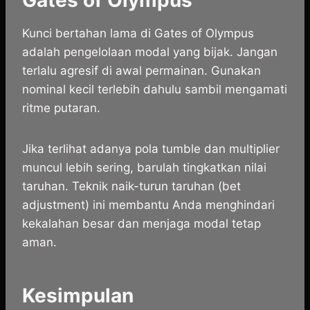
Gates of Olympus
Kunci bertahan lama di Gates of Olympus
adalah pengelolaan modal yang bijak. Jangan
terlalu agresif di awal permainan. Gunakan
nominal kecil terlebih dahulu sambil mengamati
ritme putaran.
Jika terlihat adanya pola tumble dan multiplier
muncul lebih sering, barulah tingkatkan nilai
taruhan. Teknik naik-turun taruhan (bet
adjustment) ini membantu Anda menghindari
kekalahan besar dan menjaga modal tetap
aman.
Kesimpulan