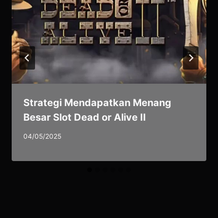
Strategi Mendapatkan Menang
Besar Slot Dead or Alive II
04/05/2025