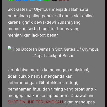
h
a
e
e
k
i
a
c
s
l
y
n
Slot Gates of Olympus menjadi salah satu
t
e
s
e
p
e
permainan paling populer di dunia slot online
s
b
e
g
e
karena grafik dewa-dewi Yunani yang
A
o
n
r
memukau serta fitur-fitur bonus yang
p
o
g
a
menjanjikan jackpot besar.
p
k
e
m
r
Untuk bisa meraih kemenangan maksimal,
tidak cukup hanya mengandalkan
keberuntungan. Dibutuhkan strategi,
pemahaman fitur, dan timing yang tepat untuk
mengoptimalkan setiap putaran. Dibawah ini
SLOT ONLINE TERJANGKAU
akan mengupas