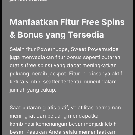
Manfaatkan Fitur Free Spins
& Bonus yang Tersedia
Selain fitur Powernudge, Sweet Powernudge
juga menyediakan fitur bonus seperti putaran
gratis (free spins) yang dapat meningkatkan
peluang meraih jackpot. Fitur ini biasanya aktif
ketika simbol scatter tertentu muncul dalam
jumlah yang cukup.
Saat putaran gratis aktif, volatilitas permainan
meningkat dan peluang mendapatkan
kombinasi kemenangan besar menjadi lebih
besar. Pastikan Anda selalu memanfaatkan