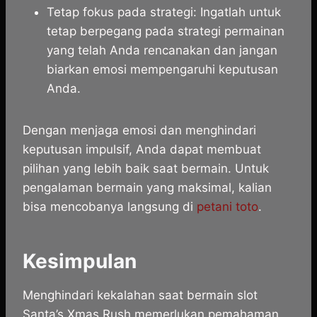
Tetap fokus pada strategi: Ingatlah untuk
tetap berpegang pada strategi permainan
yang telah Anda rencanakan dan jangan
biarkan emosi mempengaruhi keputusan
Anda.
Dengan menjaga emosi dan menghindari
keputusan impulsif, Anda dapat membuat
pilihan yang lebih baik saat bermain. Untuk
pengalaman bermain yang maksimal, kalian
bisa mencobanya langsung di
petani toto
.
Kesimpulan
Menghindari kekalahan saat bermain slot
Santa’s Xmas Rush memerlukan pemahaman