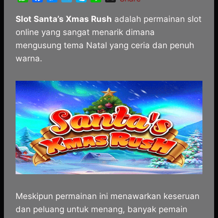
h
a
e
e
k
i
a
c
s
l
y
n
Slot Santa’s Xmas Rush
adalah permainan slot
t
e
s
e
p
e
online yang sangat menarik dimana
s
b
e
g
e
mengusung tema Natal yang ceria dan penuh
A
o
n
r
warna.
p
o
g
a
p
k
e
m
r
Meskipun permainan ini menawarkan keseruan
dan peluang untuk menang, banyak pemain