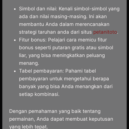
Simbol dan nilai: Kenali simbol-simbol yang
ada dan nilai masing-masing. Ini akan
membantu Anda dalam merencanakan
strategi taruhan anda dari situs
petanitoto
.
Fitur bonus: Pelajari cara memicu fitur
bonus seperti putaran gratis atau simbol
liar, yang bisa meningkatkan peluang
menang.
Tabel pembayaran: Pahami tabel
pembayaran untuk mengetahui berapa
banyak yang bisa Anda menangkan dari
setiap kombinasi.
Dengan pemahaman yang baik tentang
permainan, Anda dapat membuat keputusan
yang lebih tepat.