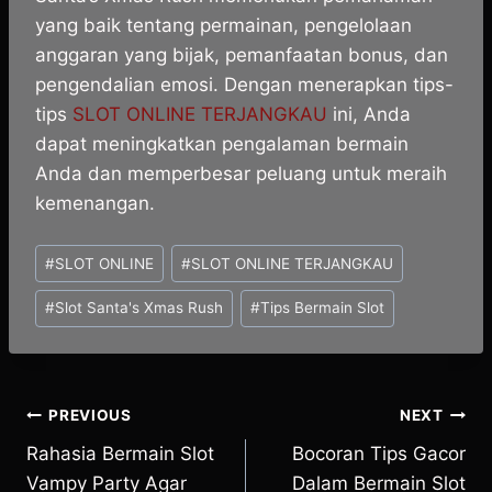
yang baik tentang permainan, pengelolaan
anggaran yang bijak, pemanfaatan bonus, dan
pengendalian emosi. Dengan menerapkan tips-
tips
SLOT ONLINE TERJANGKAU
ini, Anda
dapat meningkatkan pengalaman bermain
Anda dan memperbesar peluang untuk meraih
kemenangan.
Post
#
SLOT ONLINE
#
SLOT ONLINE TERJANGKAU
Tags:
#
Slot Santa's Xmas Rush
#
Tips Bermain Slot
Post
PREVIOUS
NEXT
Rahasia Bermain Slot
Bocoran Tips Gacor
navigation
Vampy Party Agar
Dalam Bermain Slot