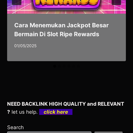
Cara Menemukan Jackpot Besar
Bermain Di Slot Ripe Rewards
01/05/2025
NEED BACKLINK HIGH QUALITY and RELEVANT
?
let us help.
click here
Search