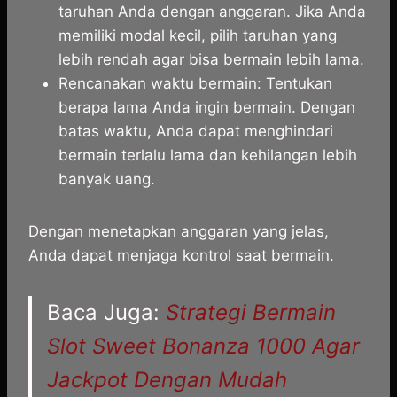
taruhan Anda dengan anggaran. Jika Anda
memiliki modal kecil, pilih taruhan yang
lebih rendah agar bisa bermain lebih lama.
Rencanakan waktu bermain: Tentukan
berapa lama Anda ingin bermain. Dengan
batas waktu, Anda dapat menghindari
bermain terlalu lama dan kehilangan lebih
banyak uang.
Dengan menetapkan anggaran yang jelas,
Anda dapat menjaga kontrol saat bermain.
Baca Juga:
Strategi Bermain
Slot Sweet Bonanza 1000 Agar
Jackpot Dengan Mudah