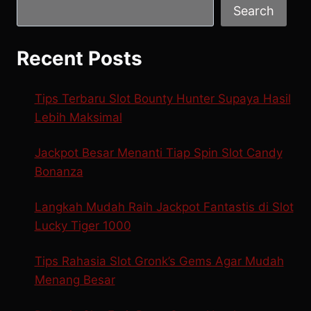
Search
Recent Posts
Tips Terbaru Slot Bounty Hunter Supaya Hasil
Lebih Maksimal
Jackpot Besar Menanti Tiap Spin Slot Candy
Bonanza
Langkah Mudah Raih Jackpot Fantastis di Slot
Lucky Tiger 1000
Tips Rahasia Slot Gronk’s Gems Agar Mudah
Menang Besar