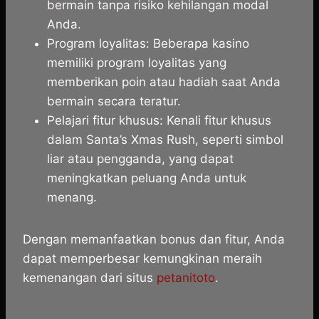
bermain tanpa risiko kehilangan modal
Anda.
Program loyalitas: Beberapa kasino
memiliki program loyalitas yang
memberikan poin atau hadiah saat Anda
bermain secara teratur.
Pelajari fitur khusus: Kenali fitur khusus
dalam Santa’s Xmas Rush, seperti simbol
liar atau pengganda, yang dapat
meningkatkan peluang Anda untuk
menang.
Dengan memanfaatkan bonus dan fitur, Anda
dapat memperbesar kemungkinan meraih
kemenangan dari situs
petanitoto
.