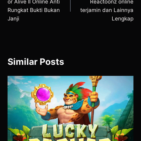
or Alive II Online Anti
Reactoonz online
Rungkat Bukti Bukan
terjamin dan Lainnya
Janji
Lengkap
Similar Posts