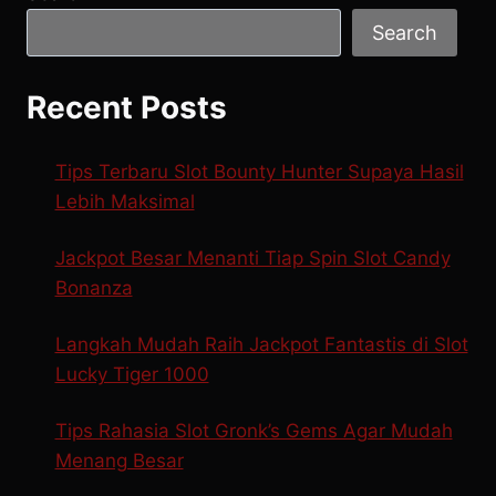
Search
Recent Posts
Tips Terbaru Slot Bounty Hunter Supaya Hasil
Lebih Maksimal
Jackpot Besar Menanti Tiap Spin Slot Candy
Bonanza
Langkah Mudah Raih Jackpot Fantastis di Slot
Lucky Tiger 1000
Tips Rahasia Slot Gronk’s Gems Agar Mudah
Menang Besar