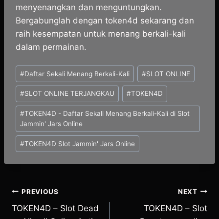
menyenangkan dan menguntungkan.
Bergabunglah dengan token4d sekarang dan
raih kesempatan untuk menang berkali-kali
dalam permainan.
Post
#
Daftar Sekali Menang Berkali-Kali
#
SLOT ONLINE
Tags:
#
SLOT ONLINE TERJANGKAU
#
TOKEN4D
#
TOKEN4D - Daftar Sekali Menang Berkali-Kali di Slot
Jammin' Jars Online
#
TOKEN4D Slot Jammin' Jars Online
Post
PREVIOUS
NEXT
TOKEN4D – Slot Dead
TOKEN4D – Slot
navigation