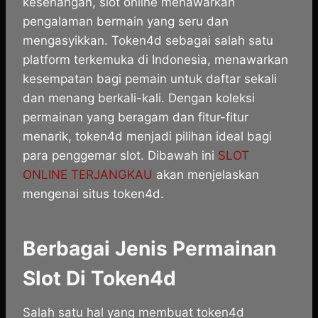
kesenangan, slot online menawarkan
pengalaman bermain yang seru dan
mengasyikkan. Token4d sebagai salah satu
platform terkemuka di Indonesia, menawarkan
kesempatan bagi pemain untuk daftar sekali
dan menang berkali-kali. Dengan koleksi
permainan yang beragam dan fitur-fitur
menarik, token4d menjadi pilihan ideal bagi
para penggemar slot. Dibawah ini
SLOT
ONLINE TERJANGKAU
akan menjelaskan
mengenai situs token4d.
Berbagai Jenis Permainan
Slot Di Token4d
Salah satu hal yang membuat token4d