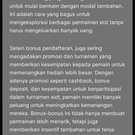
untuk mulai bermain dengan modal tambahan.
Ini adalah cara yang bagus untuk
mengeksplorasi berbagai permainan slot tanpa
harus mengeluarkan banyak uang.
Selain bonus pendaftaran, juga sering
mengadakan promosi dan turnamen yang
memberikan kesempatan kepada pemain untuk
memenangkan hadiah lebih besar. Dengan
adanya promosi seperti cashback, bonus
deposit, dan kesempatan untuk berpartisipasi
dalam turnamen slot, pemain memiliki banyak
peluang untuk meningkatkan kemenangan
mereka. Bonus-bonus ini tidak hanya membuat
permainan lebih menarik, tetapi juga
memberikan insentif tambahan untuk terus