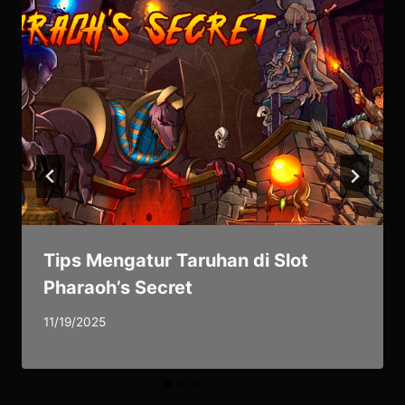
Tips Mengatur Taruhan di Slot
Pharaoh’s Secret
11/19/2025