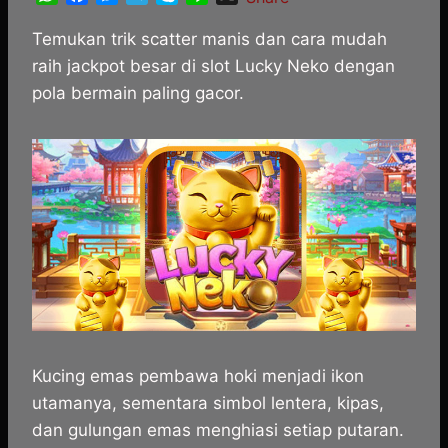
h
a
e
e
k
i
a
c
s
l
y
n
Temukan trik scatter manis dan cara mudah
t
e
s
e
p
e
raih jackpot besar di slot Lucky Neko dengan
s
b
e
g
e
pola bermain paling gacor.
A
o
n
r
p
o
g
a
p
k
e
m
r
Kucing emas pembawa hoki menjadi ikon
utamanya, sementara simbol lentera, kipas,
dan gulungan emas menghiasi setiap putaran.