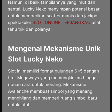
Namun, di balik tampilannya yang imut dan
santai, Lucky Neko menyimpan potensi besar
untuk memberikan scatter manis dan jackpot
spektakuler
SLOT ONLINE TERJANGKAU
asal
tahu trik dan polanya.
Mengenal Mekanisme Unik
Slot Lucky Neko
Slot ini memiliki format gulungan 6×5 dengan
fitur Megaways yang memungkinkan hingga
ribuan cara untuk menang. Mekanisme
Avalanche membuat simbol yang menang
menghilang dan memberi ruang simbol baru
untuk jatuh.