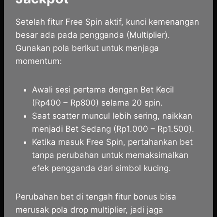
Setelah fitur Free Spin aktif, kunci kemenangan
besar ada pada pengganda (Multiplier).
Gunakan pola berikut untuk menjaga
momentum:
Awali sesi pertama dengan Bet Kecil
(Rp400 – Rp800) selama 20 spin.
Saat scatter muncul lebih sering, naikkan
menjadi Bet Sedang (Rp1.000 – Rp1.500).
Ketika masuk Free Spin, pertahankan bet
tanpa perubahan untuk memaksimalkan
efek pengganda dari simbol kucing.
Perubahan bet di tengah fitur bonus bisa
merusak pola drop multiplier, jadi jaga