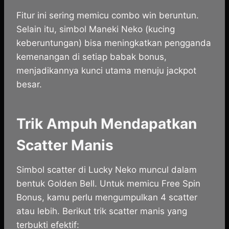
Fitur ini sering memicu combo win beruntun.
Selain itu, simbol Maneki Neko (kucing
keberuntungan) bisa meningkatkan pengganda
kemenangan di setiap babak bonus,
menjadikannya kunci utama menuju jackpot
besar.
Trik Ampuh Mendapatkan
Scatter Manis
Simbol scatter di Lucky Neko muncul dalam
bentuk Golden Bell. Untuk memicu Free Spin
Bonus, kamu perlu mengumpulkan 4 scatter
atau lebih. Berikut trik scatter manis yang
terbukti efektif: