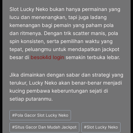
Slot Lucky Neko bukan hanya permainan yang
lucu dan menenangkan, tapi juga ladang
kemenangan bagi pemain yang paham pola
dan ritmenya. Dengan trik scatter manis, pola
spin konsisten, serta pemilihan waktu yang
tepat, peluangmu untuk mendapatkan jackpot
besar di
besok4d login
semakin terbuka lebar.
Jika dimainkan dengan sabar dan strategi yang
terukur, Lucky Neko akan benar-benar menjadi
kucing pembawa keberuntungan sejati di
setiap putaranmu.
Post
#
Pola Gacor Slot Lucky Neko
Tags:
#
Situs Gacor Dan Mudah Jackpot
#
Slot Lucky Neko