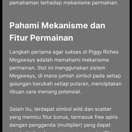
pemahaman terhadap mekanisme permainan.
Pahami Mekanisme dan
Fitur Permainan
Langkah pertama agar sukses di Piggy Riches
Megaways adalah memahami mekanisme
permainan. Slot ini menggunakan sistem
Megaways, di mana jumlah simbol pada setiap
gulungan berubah setiap putaran, menciptakan
ribuan cara menang potensial.
Selain itu, terdapat simbol wild dan scatter
yang memicu fitur bonus, termasuk free spins
dengan pengganda (multiplier) yang dapat