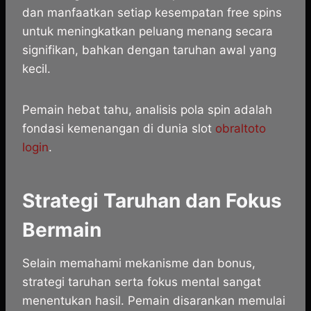
dan manfaatkan setiap kesempatan free spins
untuk meningkatkan peluang menang secara
signifikan, bahkan dengan taruhan awal yang
kecil.
Pemain hebat tahu, analisis pola spin adalah
fondasi kemenangan di dunia slot
obraltoto
login
.
Strategi Taruhan dan Fokus
Bermain
Selain memahami mekanisme dan bonus,
strategi taruhan serta fokus mental sangat
menentukan hasil. Pemain disarankan memulai