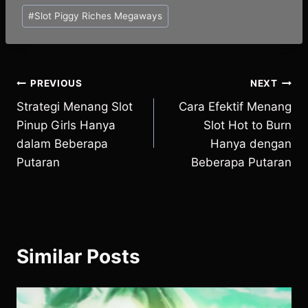
#
Slot Piggy Riches Megaways
Post
PREVIOUS
NEXT
Strategi Menang Slot
Cara Efektif Menang
navigation
Pinup Girls Hanya
Slot Hot to Burn
dalam Beberapa
Hanya dengan
Putaran
Beberapa Putaran
Similar Posts