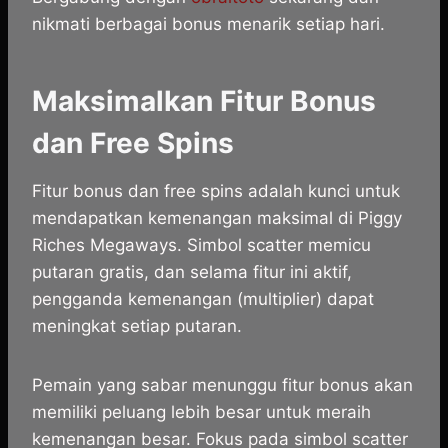
nikmati berbagai bonus menarik setiap hari.
Maksimalkan Fitur Bonus
dan Free Spins
Fitur bonus dan free spins adalah kunci untuk
mendapatkan kemenangan maksimal di Piggy
Riches Megaways. Simbol scatter memicu
putaran gratis, dan selama fitur ini aktif,
pengganda kemenangan (multiplier) dapat
meningkat setiap putaran.
Pemain yang sabar menunggu fitur bonus akan
memiliki peluang lebih besar untuk meraih
kemenangan besar. Fokus pada simbol scatter