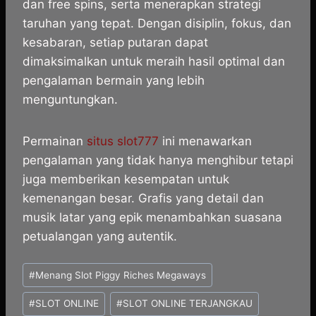
dan free spins, serta menerapkan strategi
taruhan yang tepat. Dengan disiplin, fokus, dan
kesabaran, setiap putaran dapat
dimaksimalkan untuk meraih hasil optimal dan
pengalaman bermain yang lebih
menguntungkan.
Permainan
situs slot777
ini menawarkan
pengalaman yang tidak hanya menghibur tetapi
juga memberikan kesempatan untuk
kemenangan besar. Grafis yang detail dan
musik latar yang epik menambahkan suasana
petualangan yang autentik.
Post
#
Menang Slot Piggy Riches Megaways
Tags:
#
SLOT ONLINE
#
SLOT ONLINE TERJANGKAU