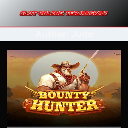
Skip
to
content
Author: Jude