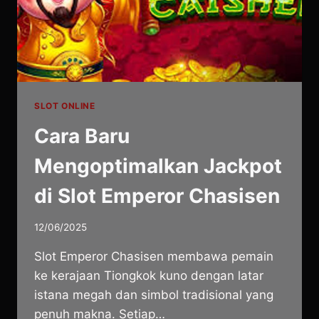
SLOT ONLINE
Cara Baru
Mengoptimalkan Jackpot
di Slot Emperor Chasisen
12/06/2025
Slot Emperor Chasisen membawa pemain
ke kerajaan Tiongkok kuno dengan latar
istana megah dan simbol tradisional yang
penuh makna. Setiap…