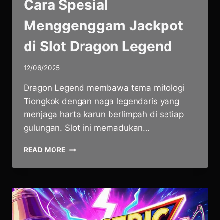
Cara Spesial
Menggenggam Jackpot
di Slot Dragon Legend
12/06/2025
Dragon Legend membawa tema mitologi
Tiongkok dengan naga legendaris yang
menjaga harta karun berlimpah di setiap
gulungan. Slot ini memadukan…
CARA
READ MORE
SPESIAL
MENGGENGGAM
JACKPOT
DI
SLOT
DRAGON
LEGEND