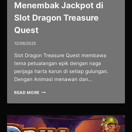
Menembak Jackpot di
Slot Dragon Treasure
Quest
12/06/2025
Slot Dragon Treasure Quest membawa
tema petualangan epik dengan naga
penjaga harta karun di setiap gulungan.
Dengan Animasi menawan dan…
TEKNIK
READ MORE
HANDAL
MENEMBAK
JACKPOT
DI
SLOT
DRAGON