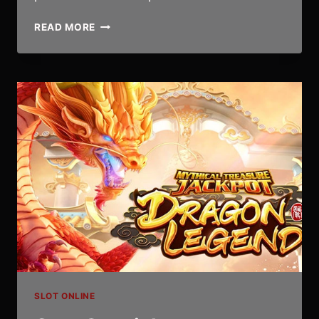
CARA
READ MORE
BARU
MENGOPTIMALKAN
JACKPOT
DI
SLOT
EMPEROR
CHASISEN
SLOT ONLINE