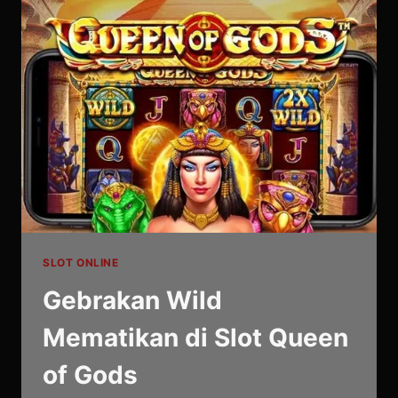
SUPAYA
HASIL
LEBIH
MAKSIMAL
SLOT ONLINE
Gebrakan Wild
Mematikan di Slot Queen
of Gods