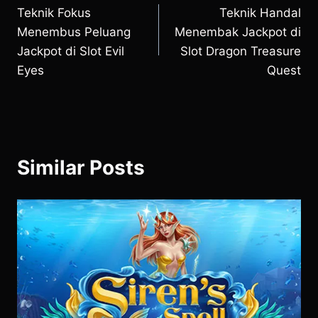
Teknik Fokus
Teknik Handal
navigation
Menembus Peluang
Menembak Jackpot di
Jackpot di Slot Evil
Slot Dragon Treasure
Eyes
Quest
Similar Posts