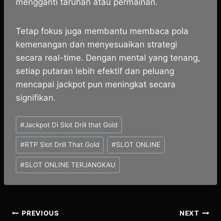
mengganti taruhan atau permainan.
Tetap fokus juga membantu membaca pola
kemenangan dan menyesuaikan strategi
secara real-time. Dengan mental yang tenang,
setiap putaran lebih efektif dan peluang
mencapai jackpot pun meningkat secara
signifikan.
Post
#
Jackpot Di Slot Drill that Gold
Tags:
#
RTP Slot Drill That Gold
#
SLOT ONLINE
#
SLOT ONLINE TERJANGKAU
Post
PREVIOUS
NEXT