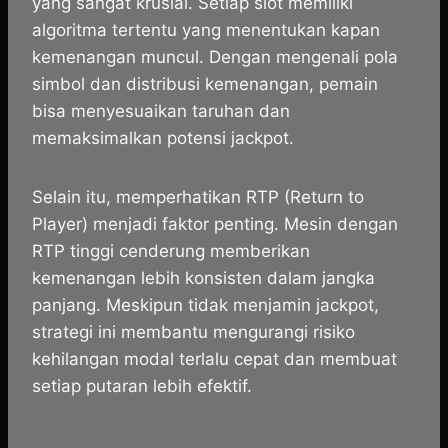
yang sangat krusial. Setiap slot memiliki
algoritma tertentu yang menentukan kapan
kemenangan muncul. Dengan mengenali pola
simbol dan distribusi kemenangan, pemain
bisa menyesuaikan taruhan dan
memaksimalkan potensi jackpot.
Selain itu, memperhatikan RTP (Return to
Player) menjadi faktor penting. Mesin dengan
RTP tinggi cenderung memberikan
kemenangan lebih konsisten dalam jangka
panjang. Meskipun tidak menjamin jackpot,
strategi ini membantu mengurangi risiko
kehilangan modal terlalu cepat dan membuat
setiap putaran lebih efektif.