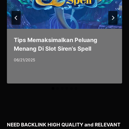
Tips Memaksimalkan Peluang
Menang Di Slot Siren’s Spell
06/21/2025
NEED BACKLINK HIGH QUALITY and RELEVANT