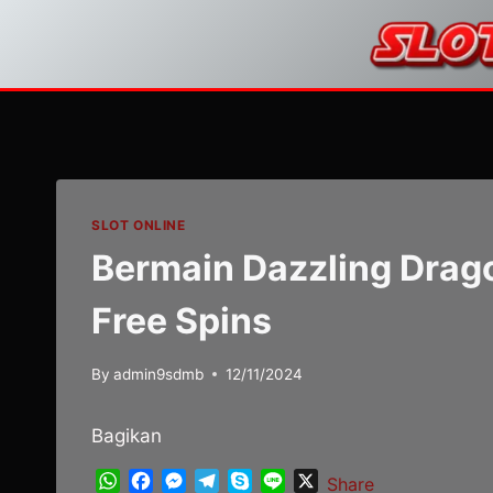
Skip
to
content
SLOT ONLINE
Bermain Dazzling Drag
Free Spins
By
admin9sdmb
12/11/2024
Bagikan
W
F
M
T
S
L
X
Share