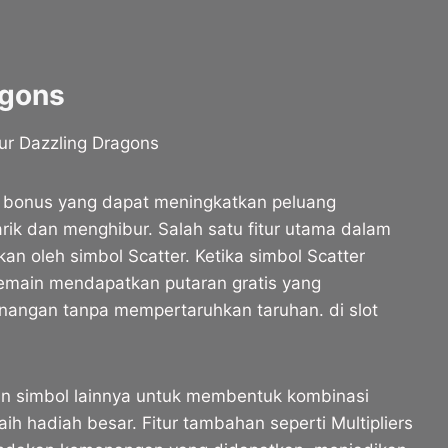
agons
r bonus yang dapat meningkatkan peluang
k dan menghibur. Salah satu fitur utama dalam
kan oleh simbol Scatter. Ketika simbol Scatter
pemain mendapatkan putaran gratis yang
angan tanpa mempertaruhkan taruhan. di slot
kan simbol lainnya untuk membentuk kombinasi
 hadiah besar. Fitur tambahan seperti Multipliers