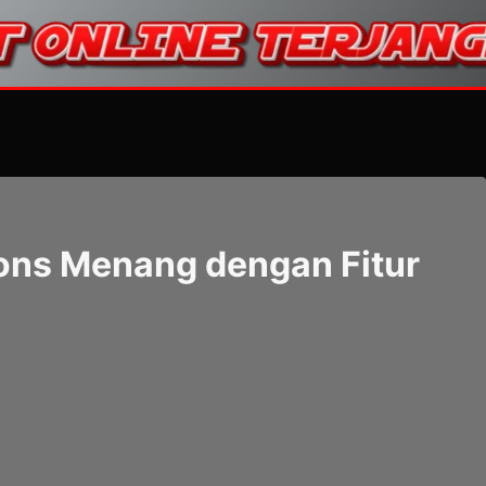
ons Menang dengan Fitur