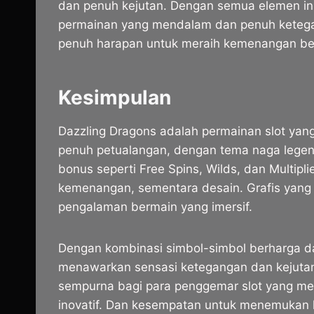
dan penuh kejutan. Dengan semua elemen in
permainan yang mendalam dan penuh ketega
penuh harapan untuk meraih kemenangan be
Kesimpulan
Dazzling Dragons adalah permainan slot ya
penuh petualangan, dengan tema naga legend
bonus seperti Free Spins, Wilds, dan Multip
kemenangan, sementara desain. Grafis yan
pengalaman bermain yang imersif.
Dengan kombinasi simbol-simbol berharga da
menawarkan sensasi ketegangan dan kejutan d
sempurna bagi para penggemar slot yang men
inovatif. Dan kesempatan untuk menemukan 