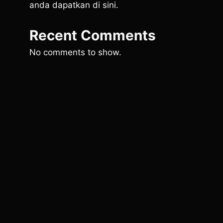
anda dapatkan di sini.
Recent Comments
No comments to show.