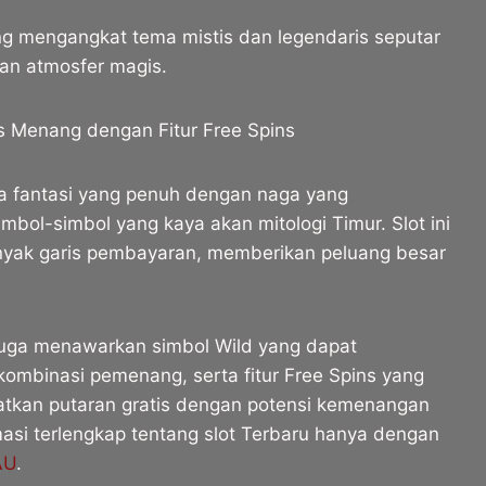
g mengangkat tema mistis dan legendaris seputar
an atmosfer magis.
a fantasi yang penuh dengan naga yang
bol-simbol yang kaya akan mitologi Timur. Slot ini
yak garis pembayaran, memberikan peluang besar
 juga menawarkan simbol Wild yang dapat
ombinasi pemenang, serta fitur Free Spins yang
kan putaran gratis dengan potensi kemenangan
rmasi terlengkap tentang slot Terbaru hanya dengan
AU
.