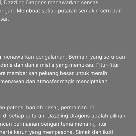
i, Dazzling Dragons menawarkan sensasi
ngan. Membuat setiap putaran semakin seru dan
sar.
ng menawarkan pengalaman. Bermain yang seru dan
aris dan dunia mistis yang memukau. Fitur-fitur
liers memberikan peluang besar untuk meraih
g menawan dan atmosfer magis menciptakan
n potensi hadiah besar, permainan ini
i setiap putaran. Dazzling Dragons adalah pilihan
cari permainan dengan tema menarik, fitur
harta karun yang mempesona. Simak dan ikuti