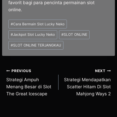
favorit bagi para pencinta permainan slot
online.
Post
#
Cara Bermain Slot Lucky Neko
Tags:
#
Jackpot Slot Lucky Neko
#
SLOT ONLINE
#
SLOT ONLINE TERJANGKAU
Post
PREVIOUS
NEXT
Strategi Ampuh
Strategi Mendapatkan
navigation
Menang Besar di Slot
Scatter Hitam Di Slot
The Great Icescape
Mahjong Ways 2