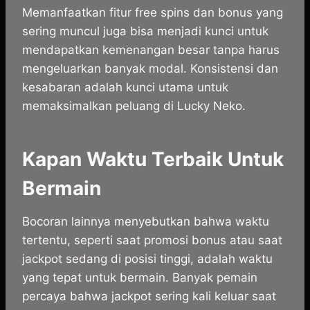
Memanfaatkan fitur free spins dan bonus yang
sering muncul juga bisa menjadi kunci untuk
mendapatkan kemenangan besar tanpa harus
mengeluarkan banyak modal. Konsistensi dan
kesabaran adalah kunci utama untuk
memaksimalkan peluang di Lucky Neko.
Kapan Waktu Terbaik Untuk
Bermain
Bocoran lainnya menyebutkan bahwa waktu
tertentu, seperti saat promosi bonus atau saat
jackpot sedang di posisi tinggi, adalah waktu
yang tepat untuk bermain. Banyak pemain
percaya bahwa jackpot sering kali keluar saat