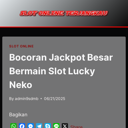
Skip
to
content
SLOT ONLINE
Bocoran Jackpot Besar
Bermain Slot Lucky
Neko
By
admin9sdmb
06/21/2025
Bagikan
W
F
M
T
S
L
X
Share