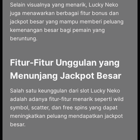
Selain visualnya yang menarik, Lucky Neko
juga menawarkan berbagai fitur bonus dan
jackpot besar yang mampu memberi peluang
kemenangan besar bagi pemain yang
beruntung.
Fitur-Fitur Unggulan yang
Menunjang Jackpot Besar
Salah satu keunggulan dari slot Lucky Neko
adalah adanya fitur-fitur menarik seperti wild
symbol, scatter, dan free spins yang dapat
meningkatkan peluang mendapatkan jackpot
besar.