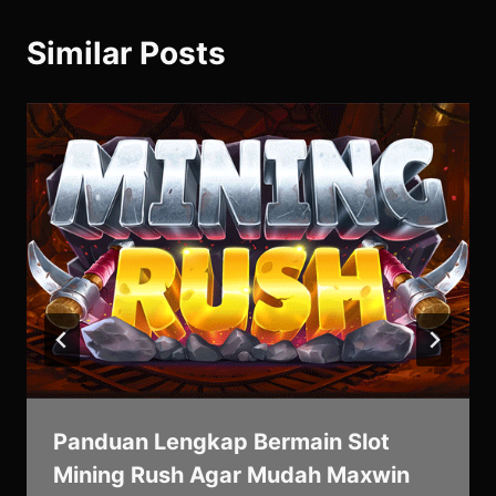
Similar Posts
Panduan Lengkap Bermain Slot
Mining Rush Agar Mudah Maxwin