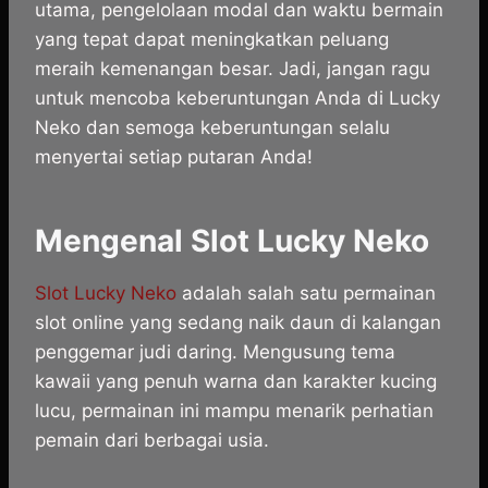
utama, pengelolaan modal dan waktu bermain
yang tepat dapat meningkatkan peluang
meraih kemenangan besar. Jadi, jangan ragu
untuk mencoba keberuntungan Anda di Lucky
Neko dan semoga keberuntungan selalu
menyertai setiap putaran Anda!
Mengenal Slot Lucky Neko
Slot Lucky Neko
adalah salah satu permainan
slot online yang sedang naik daun di kalangan
penggemar judi daring. Mengusung tema
kawaii yang penuh warna dan karakter kucing
lucu, permainan ini mampu menarik perhatian
pemain dari berbagai usia.