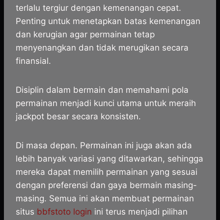
terlalu tergiur dengan kemenangan cepat.
Penting untuk menetapkan batas kemenangan
dan kerugian agar permainan tetap
menyenangkan dan tidak merugikan secara
finansial.
Disiplin dalam bermain dan memahami pola
permainan menjadi kunci utama untuk meraih
jackpot besar secara konsisten.
Di masa depan. Permainan ini juga akan ada
lebih banyak variasi yang ditawarkan, sehingga
mereka dapat memilih permainan yang sesuai
dengan preferensi dan gaya bermain masing-
masing. Semua ini akan membuat permainan
situs
bbfstoto login
ini terus menjadi pilihan