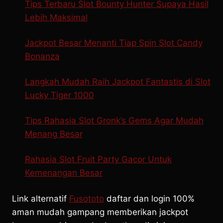
Tips Terbaru Slot Bounty Hunter Supaya Hasil
Lebih Maksimal
Jackpot Besar Menanti Tiap Spin Slot Candy
Bonanza
Langkah Mudah Raih Jackpot Fantastis di Slot
Lucky Tiger 1000
Tips Rahasia Slot Gronk’s Gems Agar Mudah
Menang Besar
Rahasia Slot Fruit Party Gacor Untuk
Kemenangan Besar
Link alternatif
Fusototo
daftar dan login 100%
aman mudah gampang memberikan jackpot