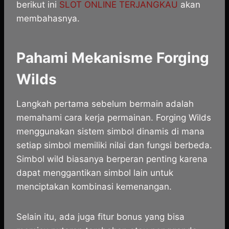
berikut ini
SLOT ONLINE TERJANGKAU
akan
membahasnya.
Pahami Mekanisme Forging
Wilds
Langkah pertama sebelum bermain adalah
memahami cara kerja permainan. Forging Wilds
menggunakan sistem simbol dinamis di mana
setiap simbol memiliki nilai dan fungsi berbeda.
Simbol wild biasanya berperan penting karena
dapat menggantikan simbol lain untuk
menciptakan kombinasi kemenangan.
Selain itu, ada juga fitur bonus yang bisa