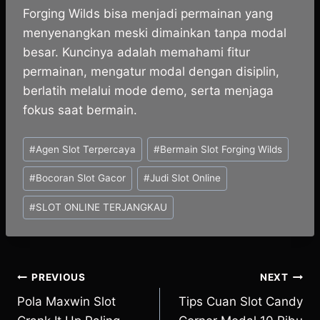
Forging Wilds bisa menjadi permainan yang
menyenangkan meski dimainkan tanpa modal
besar. Kuncinya adalah memahami fitur
permainan, mengatur modal dengan disiplin,
berlatih melalui mode demo, serta menjaga
fokus saat bermain.
Post
#
Agen Slot Terpercaya
#
Bermain Slot Forging Wilds
Tags:
#
Bocoran Slot Gacor
#
Judi Slot Online
#
SLOT ONLINE TERJANGKAU
Post
PREVIOUS
NEXT
Pola Maxwin Slot
Tips Cuan Slot Candy
navigation