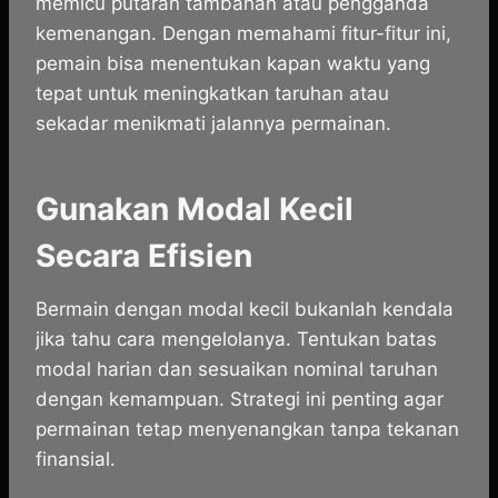
memicu putaran tambahan atau pengganda
kemenangan. Dengan memahami fitur-fitur ini,
pemain bisa menentukan kapan waktu yang
tepat untuk meningkatkan taruhan atau
sekadar menikmati jalannya permainan.
Gunakan Modal Kecil
Secara Efisien
Bermain dengan modal kecil bukanlah kendala
jika tahu cara mengelolanya. Tentukan batas
modal harian dan sesuaikan nominal taruhan
dengan kemampuan. Strategi ini penting agar
permainan tetap menyenangkan tanpa tekanan
finansial.