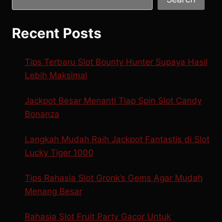
Recent Posts
Tips Terbaru Slot Bounty Hunter Supaya Hasil
Lebih Maksimal
Jackpot Besar Menanti Tiap Spin Slot Candy
Bonanza
Langkah Mudah Raih Jackpot Fantastis di Slot
Lucky Tiger 1000
Tips Rahasia Slot Gronk’s Gems Agar Mudah
Menang Besar
Rahasia Slot Fruit Party Gacor Untuk