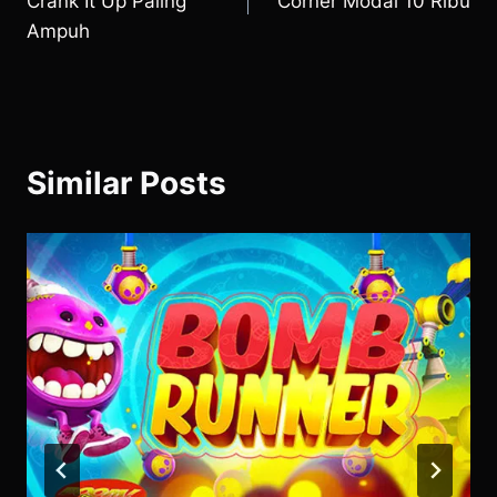
Crank It Up Paling
Corner Modal 10 Ribu
Ampuh
Similar Posts