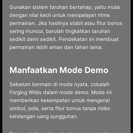
Gunakan sistem taruhan bertahap, yaitu mulai
dengan nilai kecil untuk mempelajari ritme
permainan. Jika hasilnya stabil atau fitur bonus
sering muncul, barulah tingkatkan taruhan
sedikit demi sedikit. Pendekatan ini membuat
permainan lebih aman dan tahan lama.
Manfaatkan Mode Demo
Sebelum bermain di mode nyata, cobalah
Forging Wilds dalam mode demo. Mode ini
memberikan kesempatan untuk mengenal
simbol, pola, serta fitur bonus tanpa risiko
kehilangan uang sungguhan.