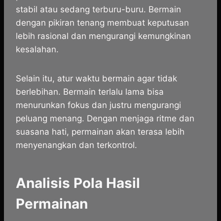
stabil atau sedang terburu-buru. Bermain
dengan pikiran tenang membuat keputusan
lebih rasional dan mengurangi kemungkinan
kesalahan.
Selain itu, atur waktu bermain agar tidak
berlebihan. Bermain terlalu lama bisa
menurunkan fokus dan justru mengurangi
peluang menang. Dengan menjaga ritme dan
suasana hati, permainan akan terasa lebih
menyenangkan dan terkontrol.
Analisis Pola Hasil
Permainan