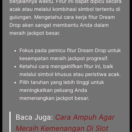
berjalannya waktu. Fitur ini dapat dipicu secara
acak atau melalui kombinasi simbol tertentu di
gulungan. Mengetahui cara kerja fitur Dream
Drop akan sangat membantu Anda dalam
meraih jackpot besar.
Fokus pada pemicu fitur Dream Drop untuk
kesempatan meraih jackpot progresif.
Ketahui cara mengaktifkan fitur ini, baik
melalui simbol khusus atau peristiwa acak.
Pilih taruhan yang lebih tinggi untuk
meningkatkan peluang Anda
memenangkan jackpot besar.
Baca Juga:
Cara Ampuh Agar
Meraih Kemenangan Di Slot