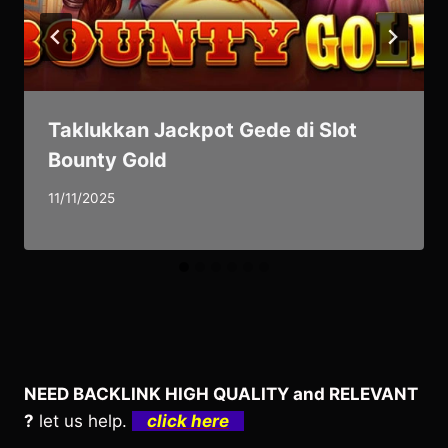
Taklukkan Jackpot Gede di Slot
Bounty Gold
11/11/2025
NEED BACKLINK HIGH QUALITY and RELEVANT
?
let us help.
click here