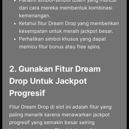
Pahami simbol-simbol totem yang muncul
dan cara mereka membentuk kombinasi
kemenangan.
Ketahui fitur Dream Drop yang memberikan
kesempatan untuk meraih jackpot besar.
Perhatikan simbol khusus yang dapat
memicu fitur bonus atau free spins.
2.
Gunakan Fitur Dream
Drop Untuk Jackpot
Progresif
Fitur Dream Drop di slot ini adalah fitur yang
paling menarik karena menawarkan jackpot
progresif yang semakin besar seiring