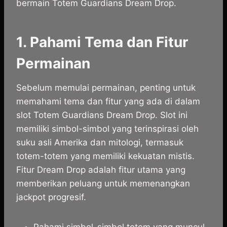
bermain Totem Guardians Dream Drop.
1.
Pahami Tema dan Fitur
Permainan
Sebelum memulai permainan, penting untuk
memahami tema dan fitur yang ada di dalam
slot Totem Guardians Dream Drop. Slot ini
memiliki simbol-simbol yang terinspirasi oleh
suku asli Amerika dan mitologi, termasuk
totem-totem yang memiliki kekuatan mistis.
Fitur Dream Drop adalah fitur utama yang
memberikan peluang untuk memenangkan
jackpot progresif.