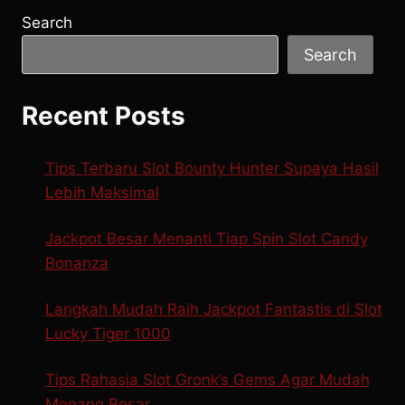
Search
Search
Recent Posts
Tips Terbaru Slot Bounty Hunter Supaya Hasil
Lebih Maksimal
Jackpot Besar Menanti Tiap Spin Slot Candy
Bonanza
Langkah Mudah Raih Jackpot Fantastis di Slot
Lucky Tiger 1000
Tips Rahasia Slot Gronk’s Gems Agar Mudah
Menang Besar