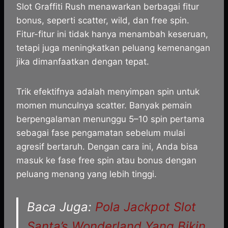
Slot Graffiti Rush menawarkan berbagai fitur
bonus, seperti scatter, wild, dan free spin.
Fitur-fitur ini tidak hanya menambah keseruan,
tetapi juga meningkatkan peluang kemenangan
jika dimanfaatkan dengan tepat.
Trik efektifnya adalah menyimpan spin untuk
momen munculnya scatter. Banyak pemain
berpengalaman menunggu 5–10 spin pertama
sebagai fase pengamatan sebelum mulai
agresif bertaruh. Dengan cara ini, Anda bisa
masuk ke fase free spin atau bonus dengan
peluang menang yang lebih tinggi.
Baca Juga:
Pola Jackpot Slot
Santa’s Wonderland Yang Bikin