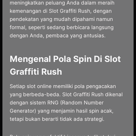
meningkatkan peluang Anda dalam meraih
kemenangan di Slot Graffiti Rush, dengan
pendekatan yang mudah dipahami namun
formal, seperti sedang berbicara langsung
dengan Anda, pembaca yang antusias.
Mengenal Pola Spin Di Slot
Graffiti Rush
Setiap slot online memiliki pola pengacakan
yang berbeda-beda. Slot Graffiti Rush dikenal
dengan sistem RNG (Random Number
Generator) yang menjamin hasil spin acak,
tetapi bukan berarti tidak ada strategi.