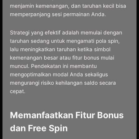
menjamin kemenangan, dan taruhan kecil bisa
memperpanjang sesi permainan Anda.
Strategi yang efektif adalah memulai dengan
taruhan sedang untuk mengamati pola spin,
lalu meningkatkan taruhan ketika simbol
kemenangan besar atau fitur bonus mulai
muncul. Pendekatan ini membantu
mengoptimalkan modal Anda sekaligus
mengurangi risiko kehilangan saldo secara
cepat.
Memanfaatkan Fitur Bonus
dan Free Spin