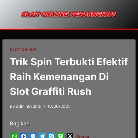
Skip
to
content
SLOT ONLINE
Trik Spin Terbukti Efektif
Raih Kemenangan Di
Slot Graffiti Rush
By
admin9sdmb
10/20/2025
Bagikan
W
F
M
T
S
L
X
Share