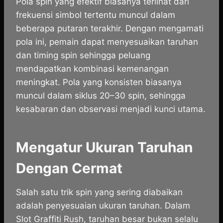
Pola spin yang efektif biasanya terlihat dari
frekuensi simbol tertentu muncul dalam
beberapa putaran terakhir. Dengan mengamati
pola ini, pemain dapat menyesuaikan taruhan
dan timing spin sehingga peluang
mendapatkan kombinasi kemenangan
meningkat. Pola yang konsisten biasanya
muncul dalam siklus 20–30 spin, sehingga
kesabaran dan observasi menjadi kunci utama.
Mengatur Ukuran Taruhan
Dengan Cermat
Salah satu trik spin yang sering diabaikan
adalah penyesuaian ukuran taruhan. Dalam
Slot Graffiti Rush, taruhan besar bukan selalu