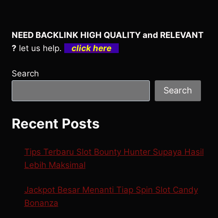
NEED BACKLINK HIGH QUALITY and RELEVANT
?
let us help.
click here
Search
Search
Recent Posts
Tips Terbaru Slot Bounty Hunter Supaya Hasil
Lebih Maksimal
Jackpot Besar Menanti Tiap Spin Slot Candy
Bonanza