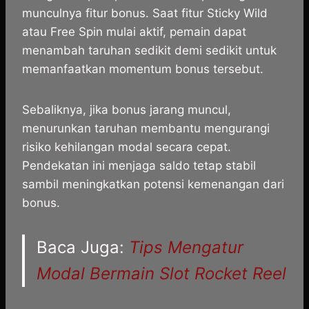
munculnya fitur bonus. Saat fitur Sticky Wild
atau Free Spin mulai aktif, pemain dapat
menambah taruhan sedikit demi sedikit untuk
memanfaatkan momentum bonus tersebut.
Sebaliknya, jika bonus jarang muncul,
menurunkan taruhan membantu mengurangi
risiko kehilangan modal secara cepat.
Pendekatan ini menjaga saldo tetap stabil
sambil meningkatkan potensi kemenangan dari
bonus.
Baca Juga:
Tips Mengatur
Modal Bermain Slot Rocket Reel