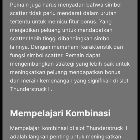
Pemain juga harus menyadari bahwa simbol
scatter tidak perlu mendarat dalam urutan
tertentu untuk memicu fitur bonus. Yang
menjadikan peluang untuk mendapatkan
scatter lebih tinggi dibandingkan simbol
lainnya. Dengan memahami karakteristik dan
fungsi simbol scatter. Pemain dapat
mengembangkan strategi yang lebih baik untuk
meningkatkan peluang mendapatkan bonus
dan meraih kemenangan yang signifikan di slot
Thunderstruck II.
Mempelajari Kombinasi
​Mempelajari kombinasi di slot Thunderstruck II
adalah langkah penting untuk meningkatkan