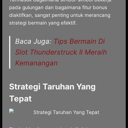
pada gulungan dan bagaimana fitur bonus
diaktifkan, sangat penting untuk merancang
strategi bermain yang efektif.
Baca Juga:
Tips Bermain Di
Slot Thunderstruck II Meraih
Kemanangan
Strategi Taruhan Yang
Tepat