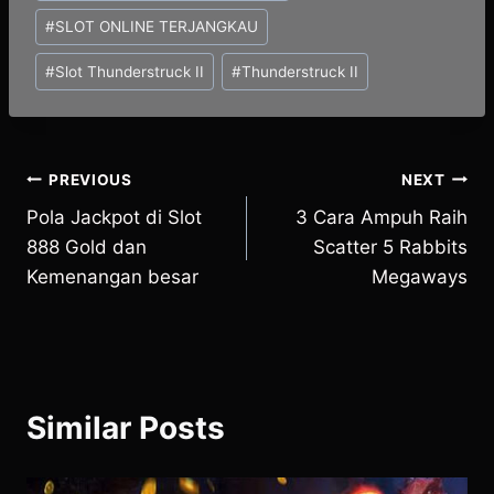
#
SLOT ONLINE TERJANGKAU
#
Slot Thunderstruck II
#
Thunderstruck II
Post
PREVIOUS
NEXT
Pola Jackpot di Slot
3 Cara Ampuh Raih
navigation
888 Gold dan
Scatter 5 Rabbits
Kemenangan besar
Megaways
Similar Posts