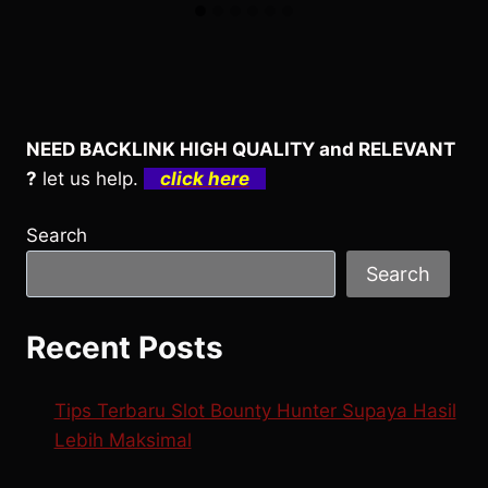
NEED BACKLINK HIGH QUALITY and RELEVANT
?
let us help.
click here
Search
Search
Recent Posts
Tips Terbaru Slot Bounty Hunter Supaya Hasil
Lebih Maksimal