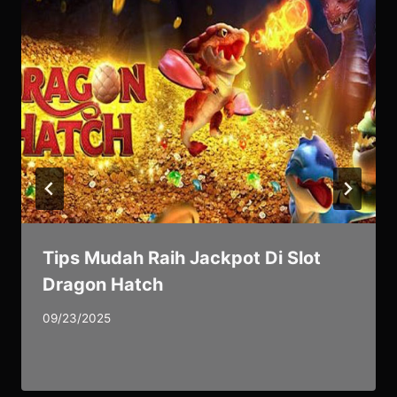
Tips Mudah Raih Jackpot Di Slot
Dragon Hatch
09/23/2025