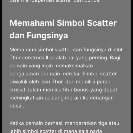
bisa mendapatkan scatter dan bonus.
Memahami Simbol Scatter
dan Fungsinya
​Memahami simbol scatter dan fungsinya di slot
Thunderstruck II adalah hal yang penting. Bagi
pemain yang ingin memaksimalkan
pengalaman bermain mereka.​ Simbol scatter
diwakili oleh ikon Thor, dan memiliki peran
krusial dalam memicu fitur bonus yang dapat
meningkatkan peluang meraih kemenangan
besar.
Ketika pemain berhasil mendaratkan tiga atau
lebih simbol scatter di mana saja pada