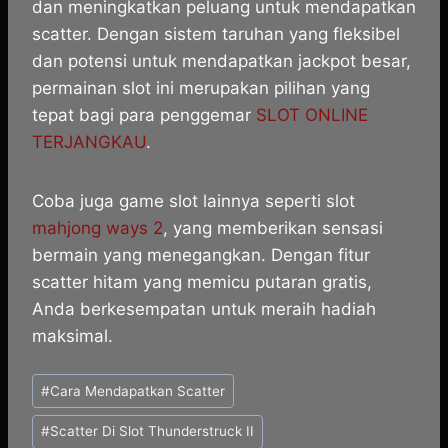
dan meningkatkan peluang untuk mendapatkan
scatter. Dengan sistem taruhan yang fleksibel
dan potensi untuk mendapatkan jackpot besar,
permainan slot ini merupakan pilihan yang
tepat bagi para penggemar
SLOT ONLINE
TERJANGKAU
.
Coba juga game slot lainnya seperti slot
mahjong ways 2
, yang memberikan sensasi
bermain yang menegangkan. Dengan fitur
scatter hitam yang memicu putaran gratis,
Anda berkesempatan untuk meraih hadiah
maksimal.
Post
#
Cara Mendapatkan Scatter
Tags:
#
Scatter Di Slot Thunderstruck II