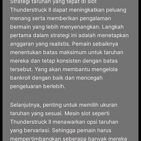
Strategi taruhan yang tepat di slot
Thunderstruck II dapat meningkatkan peluang
menang serta memberikan pengalaman
bermain yang lebih menyenangkan. Langkah
pertama dalam strategi ini adalah menetapkan
anggaran yang realistis. Pemain sebaiknya
menentukan batas maksimum untuk taruhan
mereka dan tetap konsisten dengan batas
tersebut. Yang akan membantu mengelola
bankroll dengan baik dan mencegah
pengeluaran berlebih.
Selanjutnya, penting untuk memilih ukuran
taruhan yang sesuai. Mesin slot seperti
Thunderstruck II menawarkan opsi taruhan
yang bervariasi. Sehingga pemain harus
mempertimbangkan seberapa banyak mereka