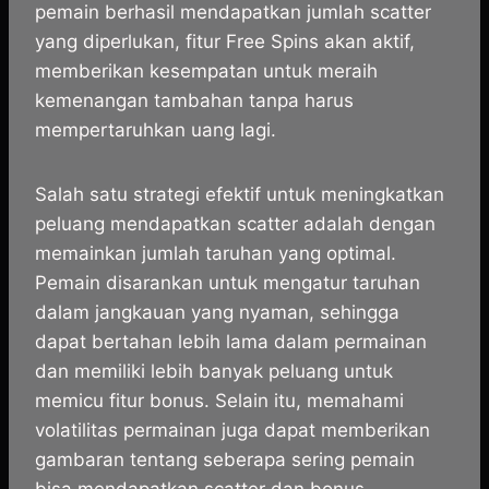
pemain berhasil mendapatkan jumlah scatter
yang diperlukan, fitur Free Spins akan aktif,
memberikan kesempatan untuk meraih
kemenangan tambahan tanpa harus
mempertaruhkan uang lagi.
Salah satu strategi efektif untuk meningkatkan
peluang mendapatkan scatter adalah dengan
memainkan jumlah taruhan yang optimal.
Pemain disarankan untuk mengatur taruhan
dalam jangkauan yang nyaman, sehingga
dapat bertahan lebih lama dalam permainan
dan memiliki lebih banyak peluang untuk
memicu fitur bonus. Selain itu, memahami
volatilitas permainan juga dapat memberikan
gambaran tentang seberapa sering pemain