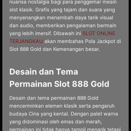
nuansa nostalgia bagi para penggemar mesin
slot klasik. Grafis yang tajam dan suara yang
menyenangkan menambah daya tarik visual
dan audio, memberikan pengalaman bermain
yang lebih imersif. Dibawah ini
SLOT ONLINE
TERJANGKAU
akan membahas Pola Jackpot di
Slot 888 Gold dan Kemenangan besar.
Desain dan Tema
Permainan Slot 888 Gold
​Desain dan tema permainan 888 Gold
mencerminkan elemen klasik serta pengaruh
budaya Cina yang kental.​ Dengan palet warna
yang didominasi oleh emas dan merah,
permainan ini tidak hanya tampil menarik tetapi