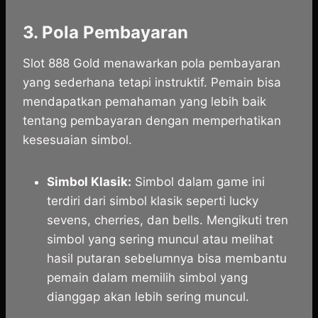
3. Pola Pembayaran
Slot 888 Gold menawarkan pola pembayaran
yang sederhana tetapi instruktif. Pemain bisa
mendapatkan pemahaman yang lebih baik
tentang pembayaran dengan memperhatikan
kesesuaian simbol.
Simbol Klasik:
Simbol dalam game ini
terdiri dari simbol klasik seperti lucky
sevens, cherries, dan bells. Mengikuti tren
simbol yang sering muncul atau melihat
hasil putaran sebelumnya bisa membantu
pemain dalam memilih simbol yang
dianggap akan lebih sering muncul.