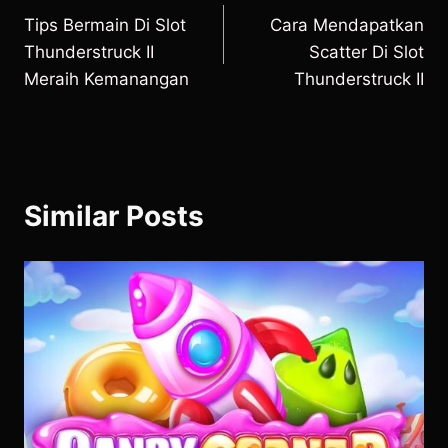
Tips Bermain Di Slot
Cara Mendapatkan
navigation
Thunderstruck II
Scatter Di Slot
Meraih Kemanangan
Thunderstruck II
Similar Posts