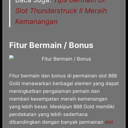
Slot Thunderstruck II Meraih
Kemanangan
Fitur Bermain / Bonus
Fitur bermain dan bonus di permainan slot 888
Gold menawarkan berbagai elemen yang dapat
meningkatkan pengalaman pemain dan
memberi kesempatan meraih kemenangan
yang lebih besar. Meskipun 888 Gold memiliki
pendekatan yang lebih sederhana
dibandingkan dengan banyak permainan
slot