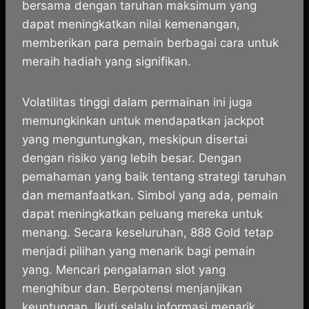
bersama dengan taruhan maksimum yang
dapat meningkatkan nilai kemenangan,
memberikan para pemain berbagai cara untuk
meraih hadiah yang signifikan.
Volatilitas tinggi dalam permainan ini juga
memungkinkan untuk mendapatkan jackpot
yang menguntungkan, meskipun disertai
dengan risiko yang lebih besar. Dengan
pemahaman yang baik tentang strategi taruhan
dan memanfaatkan. Simbol yang ada, pemain
dapat meningkatkan peluang mereka untuk
menang. ​Secara keseluruhan, 888 Gold tetap
menjadi pilihan yang menarik bagi pemain
yang. Mencari pengalaman slot yang
menghibur dan. Berpotensi menjanjikan
keuntungan.​ Ikuti selalu informasi menarik