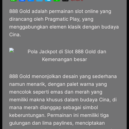
h
a
e
e
k
i
a
c
s
l
y
n
888 Gold adalah permainan slot online yang
t
e
s
e
p
e
dirancang oleh Pragmatic Play, yang
s
b
e
g
e
menggabungkan elemen klasik dengan budaya
A
o
n
r
Cina.
p
o
g
a
p
k
e
m
r
888 Gold menonjolkan desain yang sederhana
namun menarik, dengan palet warna yang
mencolok seperti emas dan merah yang
memiliki makna khusus dalam budaya Cina, di
mana merah dianggap sebagai simbol
keberuntungan. Permainan ini memiliki tiga
gulungan dan lima paylines, menciptakan