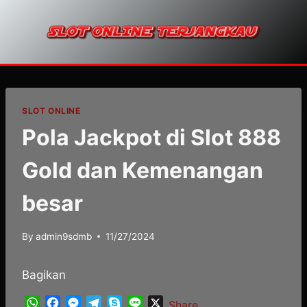
Skip
to
content
SLOT ONLINE
Pola Jackpot di Slot 888
Gold dan Kemenangan
besar
By
admin9sdmb
11/27/2024
Bagikan
W
F
M
T
S
L
X
Share