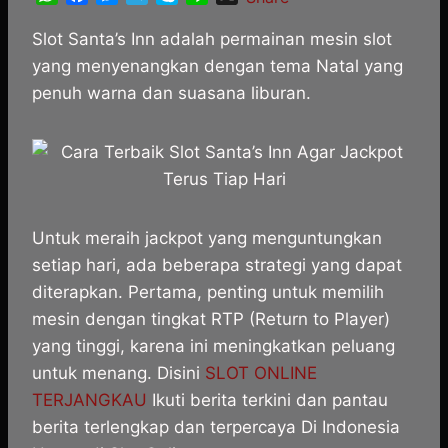
h
a
e
e
k
i
a
c
s
l
y
n
Slot Santa’s Inn adalah permainan mesin slot
t
e
s
e
p
e
yang menyenangkan dengan tema Natal yang
s
b
e
g
e
penuh warna dan suasana liburan.
A
o
n
r
p
o
g
a
p
k
e
m
r
Untuk meraih jackpot yang menguntungkan
setiap hari, ada beberapa strategi yang dapat
diterapkan. Pertama, penting untuk memilih
mesin dengan tingkat RTP (Return to Player)
yang tinggi, karena ini meningkatkan peluang
untuk menang. Disini
SLOT ONLINE
TERJANGKAU
Ikuti berita terkini dan pantau
berita terlengkap dan terpercaya Di Indonesia