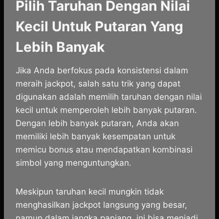
Pilih Taruhan Dengan Nilai
Kecil Untuk Putaran Yang
Lebih Banyak
Jika Anda berfokus pada konsistensi dalam
meraih jackpot, salah satu trik yang dapat
digunakan adalah memilih taruhan dengan nilai
kecil untuk memperoleh lebih banyak putaran.
Dengan lebih banyak putaran, Anda akan
memiliki lebih banyak kesempatan untuk
memicu bonus atau mendapatkan kombinasi
simbol yang menguntungkan.
Meskipun taruhan kecil mungkin tidak
menghasilkan jackpot langsung yang besar,
namun dalam jangka panjang, ini bisa menjadi