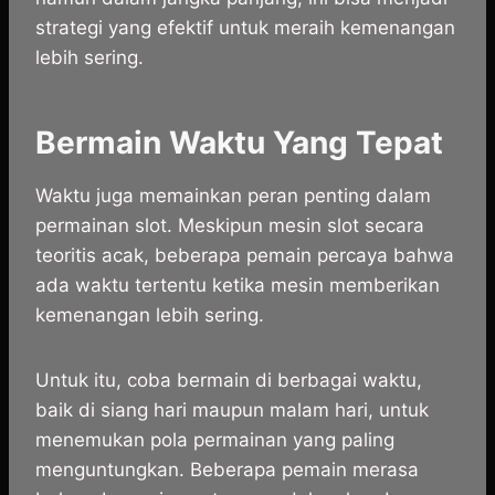
strategi yang efektif untuk meraih kemenangan
lebih sering.
Bermain Waktu Yang Tepat
Waktu juga memainkan peran penting dalam
permainan slot. Meskipun mesin slot secara
teoritis acak, beberapa pemain percaya bahwa
ada waktu tertentu ketika mesin memberikan
kemenangan lebih sering.
Untuk itu, coba bermain di berbagai waktu,
baik di siang hari maupun malam hari, untuk
menemukan pola permainan yang paling
menguntungkan. Beberapa pemain merasa