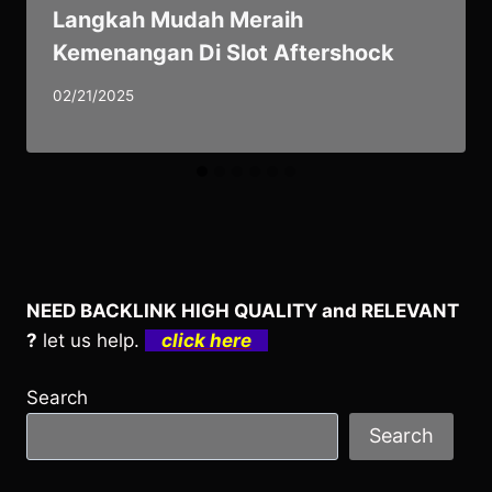
Langkah Mudah Meraih
Kemenangan Di Slot Aftershock
02/21/2025
NEED BACKLINK HIGH QUALITY and RELEVANT
?
let us help.
click here
Search
Search