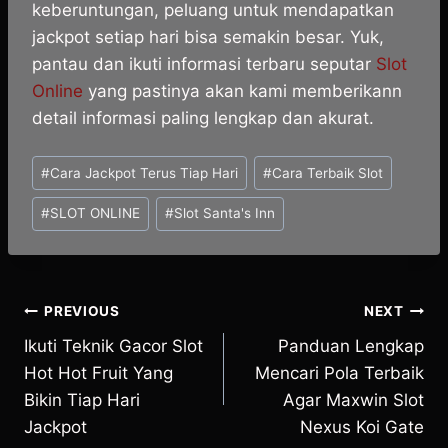
keberuntungan, peluang untuk mendapatkan
jackpot setiap hari bisa semakin besar. Yuk,
pantau dan ikuti informasi terbaru seputar
Slot
Online
yang pastinya akan kami memberikann
detail informasi paling lengkap dan akurat.
Post
#
Cara Jackpot Terus Tiap Hari
#
Cara Terbaik Slot
Tags:
#
SLOT ONLINE
#
Slot Santa's Inn
Post
PREVIOUS
NEXT
Ikuti Teknik Gacor Slot
Panduan Lengkap
navigation
Hot Hot Fruit Yang
Mencari Pola Terbaik
Bikin Tiap Hari
Agar Maxwin Slot
Jackpot
Nexus Koi Gate