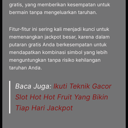
gratis, yang memberikan kesempatan untuk
bermain tanpa mengeluarkan taruhan.
Fitur-fitur ini sering kali menjadi kunci untuk
memenangkan jackpot besar, karena dalam
putaran gratis Anda berkesempatan untuk
mendapatkan kombinasi simbol yang lebih
menguntungkan tanpa risiko kehilangan
taruhan Anda.
Baca Juga:
Ikuti Teknik Gacor
Slot Hot Hot Fruit Yang Bikin
Tiap Hari Jackpot