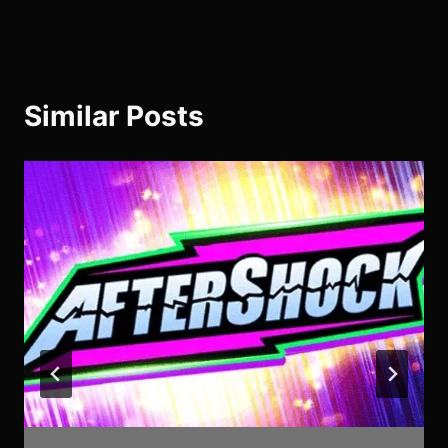
Similar Posts