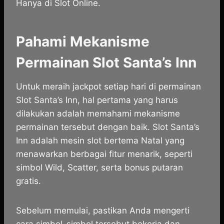
Hanya di Slot Online.
Pahami Mekanisme
Permainan Slot Santa’s Inn
Untuk meraih jackpot setiap hari di permainan
Slot Santa’s Inn, hal pertama yang harus
dilakukan adalah memahami mekanisme
permainan tersebut dengan baik. Slot Santa’s
Inn adalah mesin slot bertema Natal yang
menawarkan berbagai fitur menarik, seperti
simbol Wild, Scatter, serta bonus putaran
gratis.
Sebelum memulai, pastikan Anda mengerti