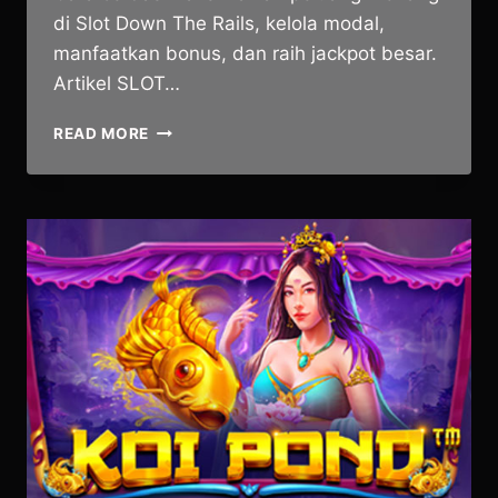
di Slot Down The Rails, kelola modal,
manfaatkan bonus, dan raih jackpot besar.
Artikel SLOT…
CARA
READ MORE
MAKSIMALKAN
PELUANG
MENANG
BESAR
DI
SLOT
DOWN
THE
RAILS