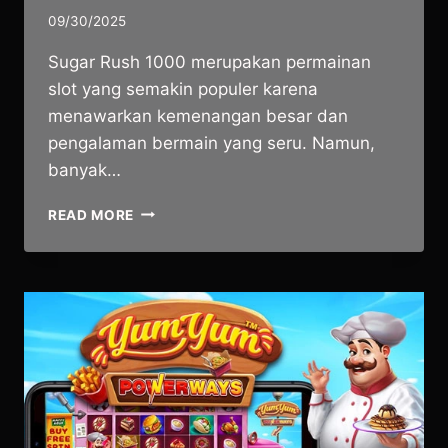
09/30/2025
Sugar Rush 1000 merupakan permainan
slot yang semakin populer karena
menawarkan kemenangan besar dan
pengalaman bermain yang seru. Namun,
banyak…
TRIK
READ MORE
RAHASIA
MENDAPAT
MAXWIN
DI
SUGAR
RUSH
1000