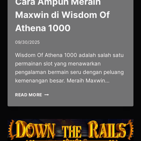
Cara Ampuh Meraih
Maxwin di Wisdom Of
Athena 1000
09/30/2025
Wisdom Of Athena 1000 adalah salah satu
permainan slot yang menawarkan
pengalaman bermain seru dengan peluang
kemenangan besar. Meraih Maxwin…
CARA
READ MORE
AMPUH
MERAIH
MAXWIN
DI
WISDOM
OF
ATHENA