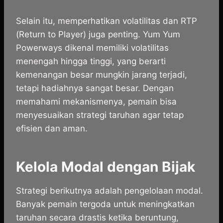
Selain itu, memperhatikan volatilitas dan RTP
(Return to Player) juga penting. Yum Yum
Powerways dikenal memiliki volatilitas
menengah hingga tinggi, yang berarti
kemenangan besar mungkin jarang terjadi,
tetapi hadiahnya sangat besar. Dengan
memahami mekanismenya, pemain bisa
menyesuaikan strategi taruhan agar tetap
efisien dan aman.
Kelola Modal dengan Bijak
Strategi berikutnya adalah pengelolaan modal.
Banyak pemain tergoda untuk meningkatkan
taruhan secara drastis ketika beruntung,