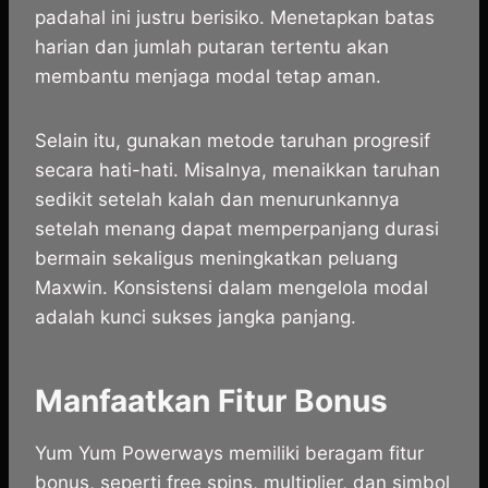
padahal ini justru berisiko. Menetapkan batas
harian dan jumlah putaran tertentu akan
membantu menjaga modal tetap aman.
Selain itu, gunakan metode taruhan progresif
secara hati-hati. Misalnya, menaikkan taruhan
sedikit setelah kalah dan menurunkannya
setelah menang dapat memperpanjang durasi
bermain sekaligus meningkatkan peluang
Maxwin. Konsistensi dalam mengelola modal
adalah kunci sukses jangka panjang.
Manfaatkan Fitur Bonus
Yum Yum Powerways memiliki beragam fitur
bonus, seperti free spins, multiplier, dan simbol