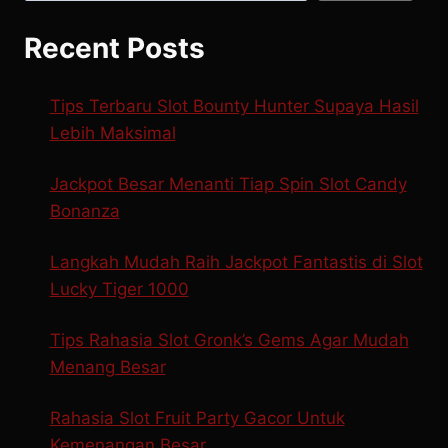
Recent Posts
Tips Terbaru Slot Bounty Hunter Supaya Hasil
Lebih Maksimal
Jackpot Besar Menanti Tiap Spin Slot Candy
Bonanza
Langkah Mudah Raih Jackpot Fantastis di Slot
Lucky Tiger 1000
Tips Rahasia Slot Gronk’s Gems Agar Mudah
Menang Besar
Rahasia Slot Fruit Party Gacor Untuk
Kemenangan Besar