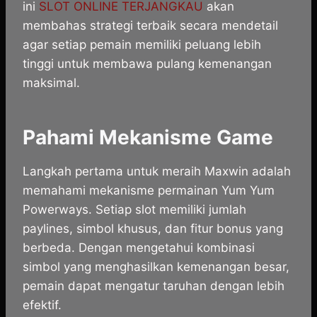
ini
SLOT ONLINE TERJANGKAU
akan
membahas strategi terbaik secara mendetail
agar setiap pemain memiliki peluang lebih
tinggi untuk membawa pulang kemenangan
maksimal.
Pahami Mekanisme Game
Langkah pertama untuk meraih Maxwin adalah
memahami mekanisme permainan Yum Yum
Powerways. Setiap slot memiliki jumlah
paylines, simbol khusus, dan fitur bonus yang
berbeda. Dengan mengetahui kombinasi
simbol yang menghasilkan kemenangan besar,
pemain dapat mengatur taruhan dengan lebih
efektif.