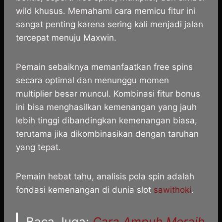
wild khusus. Memahami cara memicu fitur ini
sangat penting karena sering kali menjadi jalan
tercepat menuju Maxwin.
Pemain sebaiknya memanfaatkan free spins
secara optimal dan menunggu momen
multiplier besar muncul. Kombinasi fitur bonus
ini bisa menghasilkan kemenangan yang jauh
lebih tinggi dibandingkan kemenangan biasa,
terutama jika dikombinasikan dengan taruhan
yang tepat.
Pemain hebat tahu, analisis pola spin adalah
fondasi kemenangan di dunia slot
sawithoki
.
Baca Juga:
Cara Ampuh Meraih