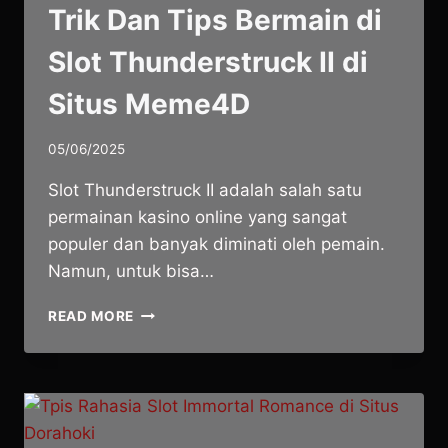
Trik Dan Tips Bermain di
Slot Thunderstruck II di
Situs Meme4D
05/06/2025
Slot Thunderstruck II adalah salah satu
permainan kasino online yang sangat
populer dan banyak diminati oleh pemain.
Namun, untuk bisa…
TRIK
READ MORE
DAN
TIPS
BERMAIN
DI
SLOT
THUNDERSTRUCK