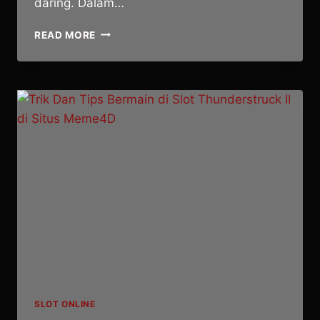
daring. Dalam…
CARA
READ MORE
AMPUH
BERMAIN
SLOT
BUFFALO
BLITZ
DI
SITUS
TRIBUNTOGEL
SLOT ONLINE