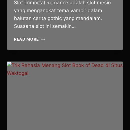
Slot Immortal Romance adalah slot mesin
yang mengangkat tema vampir dalam
balutan cerita gothic yang mendalam.
Suasana slot ini semakin…
TPIS
READ MORE
RAHASIA
SLOT
IMMORTAL
ROMANCE
DI
SITUS
DORAHOKI