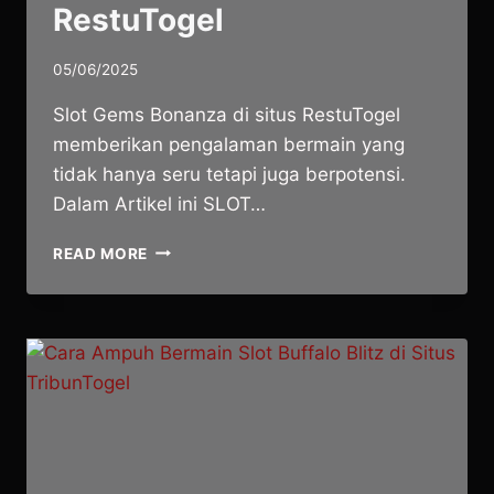
RestuTogel
05/06/2025
Slot Gems Bonanza di situs RestuTogel
memberikan pengalaman bermain yang
tidak hanya seru tetapi juga berpotensi.
Dalam Artikel ini SLOT…
TRIK
READ MORE
MENARIK
DI
SLOT
GEMS
BONANZA
DI
SITUS
RESTUTOGEL