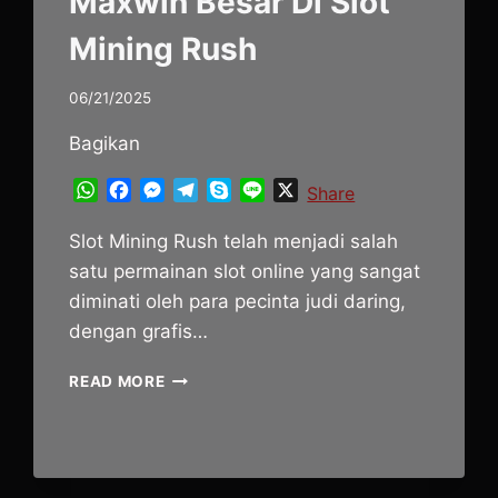
Maxwin Besar Di Slot
Mining Rush
06/21/2025
Bagikan
WhatsApp
Facebook
Messenger
Telegram
Skype
Line
X
Share
Slot Mining Rush telah menjadi salah
satu permainan slot online yang sangat
diminati oleh para pecinta judi daring,
dengan grafis…
TRIK
READ MORE
JITU
MENDAPATKAN
MAXWIN
BESAR
DI