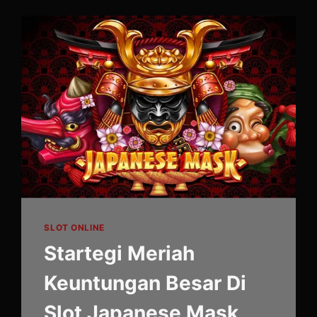
SLOT
MINING
RUSH
SLOT ONLINE
Startegi Meriah
Keuntungan Besar Di
Slot Japanese Mask