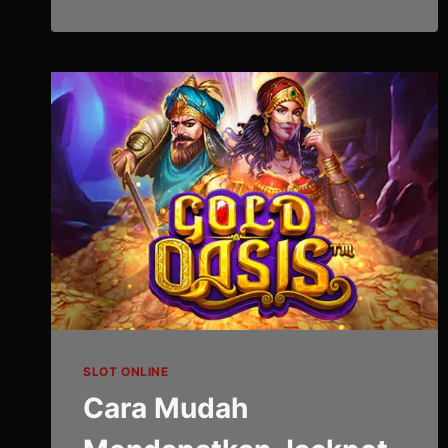
BERMAIN
DAPATKAN
JACKPOT
DI
SLOT
TOTEM
TOWERS
SLOT ONLINE
Cara Mudah