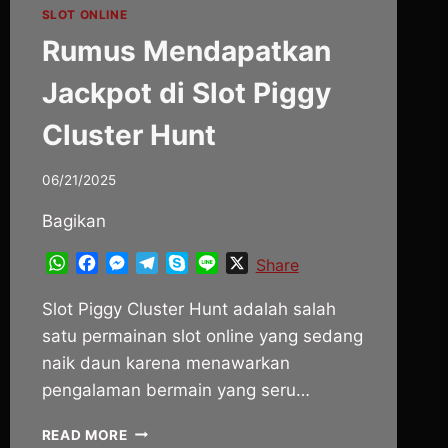
SLOT ONLINE
Rumus Mendapatkan
Jackpot di Slot Piggy
Cluster Hunt
06/21/2025
Bagikan
WhatsApp
Facebook
Messenger
Telegram
Skype
Line
X
Share
Slot Piggy Cluster Hunt adalah salah
satu permainan slot online yang sedang
naik daun karena menawarkan
pengalaman bermain yang seru…
RUMUS
READ MORE