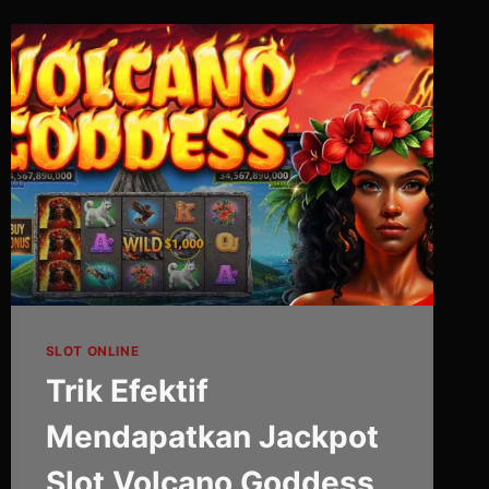
SLOT
GOLDEN
TAJ
MAHAL
SLOT ONLINE
Trik Efektif
Mendapatkan Jackpot
Slot Volcano Goddess