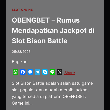
SLOT ONLINE
OBENGBET – Rumus
Mendapatkan Jackpot di
Slot Bison Battle
05/28/2025
Bagikan
WhatsApp
Facebook
Messenger
Telegram
Skype
Line
X
Share
Slot Bison Battle adalah salah satu game
slot populer dan mudah meraih jackpot
yang tersedia di platform OBENGBET.
Game ini…