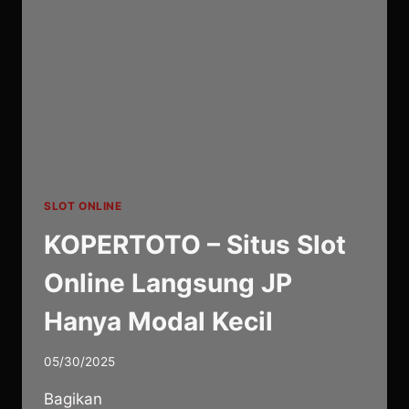
MEMBER
TERBESAR
SLOT ONLINE
KOPERTOTO – Situs Slot
Online Langsung JP
Hanya Modal Kecil
05/30/2025
Bagikan