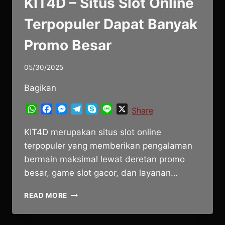
KIT4D – Situs Slot Online
Terpopuler Dapat Banyak
Promo Besar
05/30/2025
Bagikan
WhatsApp
Facebook
Messenger
Telegram
Skype
Line
X
Share
KIT4D merupakan situs slot online
terpopuler yang memberikan pengalaman
bermain maksimal lewat deretan promo
besar, game slot gacor, dan layanan…
KIT4D
READ MORE
–
SITUS
SLOT