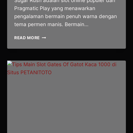
Sugar Rush adalah slot online populer dari
Pragmatic Play yang menawarkan
pengalaman bermain penuh warna dengan
tema permen manis. Bermain…
TRIK
READ MORE
MERAIH
CUAN
SLOT
SUGAR
RUSH
DI
SITUS
TERBAIK
PETANITOTO