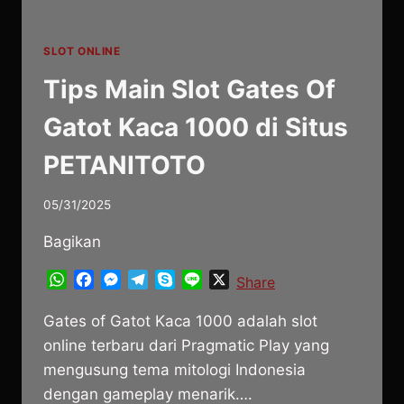
SLOT ONLINE
Tips Main Slot Gates Of
Gatot Kaca 1000 di Situs
PETANITOTO
05/31/2025
Bagikan
WhatsApp
Facebook
Messenger
Telegram
Skype
Line
X
Share
Gates of Gatot Kaca 1000 adalah slot
online terbaru dari Pragmatic Play yang
mengusung tema mitologi Indonesia
dengan gameplay menarik….