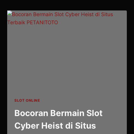
FAVORIT
PECINTA
MESIN
SITUS
SLOT
GACOR
SLOT ONLINE
Bocoran Bermain Slot
Cyber Heist di Situs