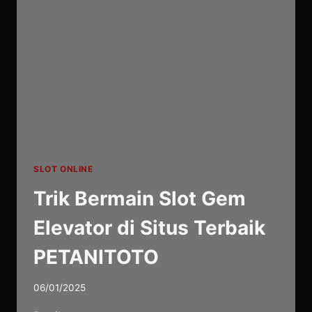
TERBAIK
PETANITOTO
SLOT ONLINE
Trik Bermain Slot Gem
Elevator di Situs Terbaik
PETANITOTO
06/01/2025