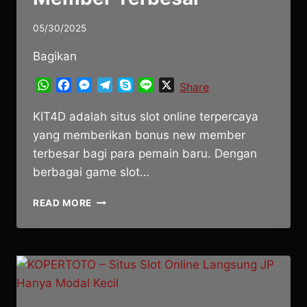
05/30/2025
Bagikan
WhatsApp
Facebook
Messenger
Telegram
Skype
Line
X
Share
KIT4D adalah situs slot online terpercaya
yang memberikan bonus new member
terbesar bagi para pemain baru. Dengan
berbagai game slot…
KIT4D
READ MORE
–
SITUS
SLOT
ONLINE
DAPAT
BONUS
NEW