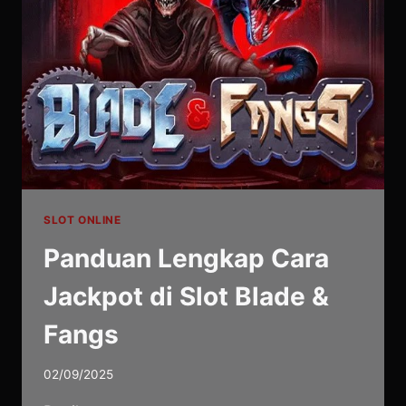
MAHJONG
WINS
2
SLOT ONLINE
Panduan Lengkap Cara
Jackpot di Slot Blade &
Fangs
02/09/2025