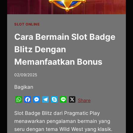
SLOT ONLINE
Cara Bermain Slot Badge
Blitz Dengan
Memanfaatkan Bonus
02/09/2025
Bagikan
WhatsApp
Facebook
Messenger
Telegram
Skype
Line
X
Share
Slot Badge Blitz dari Pragmatic Play
menawarkan pengalaman bermain yang
seru dengan tema Wild West yang klasik.