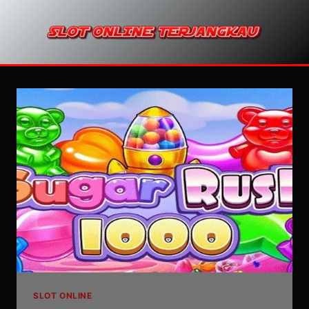
Skip
to
content
SLOT ONLINE