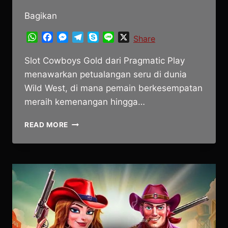
Bagikan
WhatsApp
Facebook
Messenger
Telegram
Skype
Line
X
Share
Slot Cowboys Gold dari Pragmatic Play
menawarkan petualangan seru di dunia
Wild West, di mana pemain berkesempatan
meraih kemenangan hingga…
TIPS
READ MORE
MUDAH
MENDAPATKAN
JACKPOT
BESAR
DI
SLOT
COWBOYS
GOLD