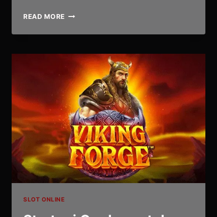
RAHASIA
READ MORE
SUKSES
MENDAPATKAN
JACKPOT
SLOT
RISE
OF
SAMURAI
III
SLOT ONLINE