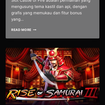
Slot Castle of Fire adalah permainan yang
mengusung tema kastil dan api, dengan
grafis yang memukau dan fitur bonus
yang…
LANGKAH
READ MORE
MUDAH
MENUJU
JACKPOT
SLOT
CASTLE
OF
FIRE