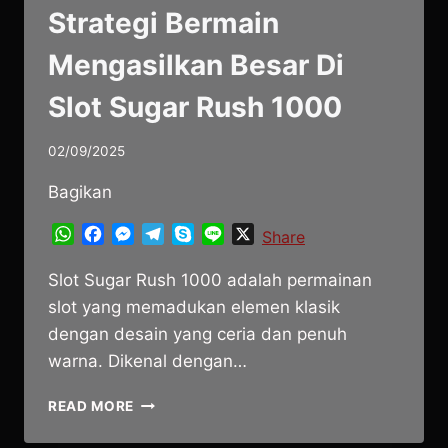
Strategi Bermain
Mengasilkan Besar Di
Slot Sugar Rush 1000
02/09/2025
Bagikan
WhatsApp
Facebook
Messenger
Telegram
Skype
Line
X
Share
Slot Sugar Rush 1000 adalah permainan
slot yang memadukan elemen klasik
dengan desain yang ceria dan penuh
warna. Dikenal dengan…
STRATEGI
READ MORE
BERMAIN
MENGASILKAN