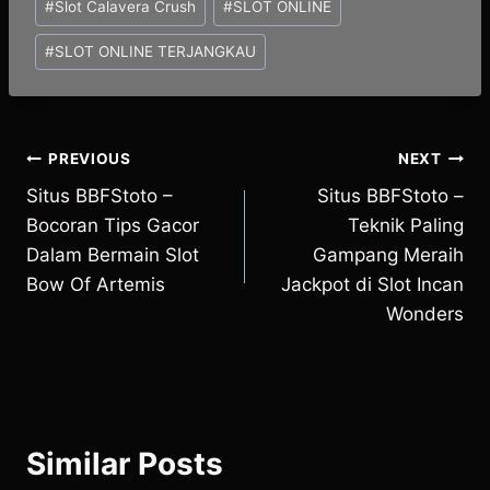
#
Slot Calavera Crush
#
SLOT ONLINE
#
SLOT ONLINE TERJANGKAU
Post
PREVIOUS
NEXT
Situs BBFStoto –
Situs BBFStoto –
navigation
Bocoran Tips Gacor
Teknik Paling
Dalam Bermain Slot
Gampang Meraih
Bow Of Artemis
Jackpot di Slot Incan
Wonders
Similar Posts