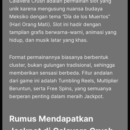
Calavera Crush adalah permainan slot yang
unik karena mengusung nuansa budaya
Meksiko dengan tema “Día de los Muertos”
(Hari Orang Mati). Slot ini hadir dengan
tampilan grafis berwarna-warni, animasi yang
hidup, dan musik latar yang khas.
Format permainannya biasanya berbentuk
cluster, bukan gulungan tradisional, sehingga
memberikan sensasi berbeda. Fitur andalan
dari game ini adalah Tumbling Reels, Multiplier
Beruntun, serta Free Spins, yang semuanya
berperan penting dalam meraih Jackpot.
Rumus Mendapatkan