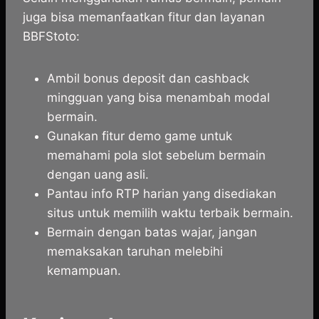
juga bisa memanfaatkan fitur dan layanan
BBFStoto:
Ambil bonus deposit dan cashback
mingguan yang bisa menambah modal
bermain.
Gunakan fitur demo game untuk
memahami pola slot sebelum bermain
dengan uang asli.
Pantau info RTP harian yang disediakan
situs untuk memilih waktu terbaik bermain.
Bermain dengan batas wajar, jangan
memaksakan taruhan melebihi
kemampuan.