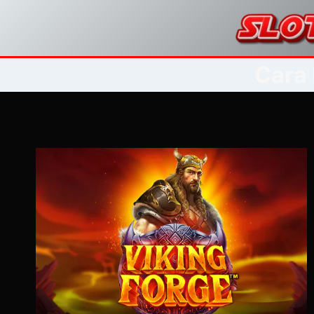
Skip
to
content
Cara 