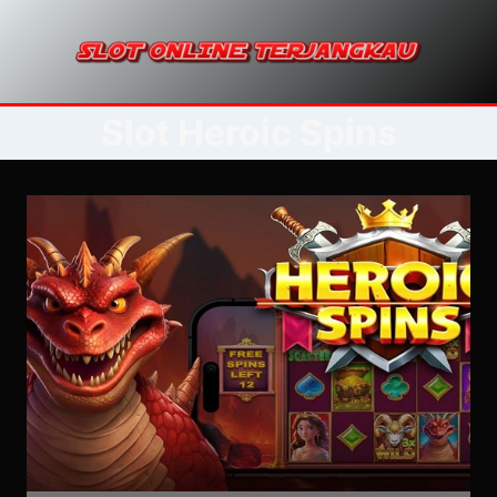
Skip
to
content
Slot Heroic Spins