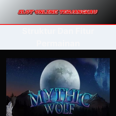
Skip
to
content
Struktur Dan Fitur
Permainan