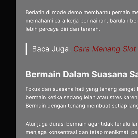
Berlatih di mode demo membantu pemain memb
memahami cara kerja permainan, barulah be
lebih percaya diri dan terarah.
Baca Juga:
Cara Menang Slot
Bermain Dalam Suasana Sa
Fokus dan suasana hati yang tenang sangat 
bermain ketika sedang lelah atau stres kar
Bermain dengan tenang membuat setiap langka
Atur juga durasi bermain agar tidak terlalu
menjaga konsentrasi dan tetap menikmati p