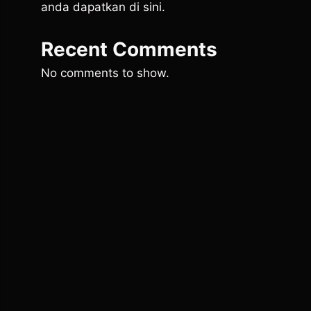
anda dapatkan di sini.
Recent Comments
No comments to show.