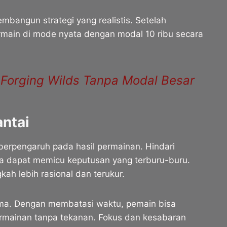
angun strategi yang realistis. Setelah
rmain di mode nyata dengan modal 10 ribu secara
 Forging Wilds Tanpa Modal Besar
ntai
berpengaruh pada hasil permainan. Hindari
ena dapat memicu keputusan yang terburu-buru.
h lebih rasional dan terukur.
 lama. Dengan membatasi waktu, pemain bisa
ermainan tanpa tekanan. Fokus dan kesabaran