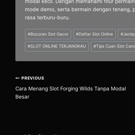
modal kecil. Dengan memahami fitur permainan
mode demo, serta bermain dengan tenang, 
rasa terburu-buru.
Post
#
Bocoran Slot Gacor
#
Daftar Slot Online
#
Jackp
Tags:
#
SLOT ONLINE TERJANGKAU
#
Tips Cuan Slot Can
Post
PREVIOUS
Cara Menang Slot Forging Wilds Tanpa Modal
navigation
Besar