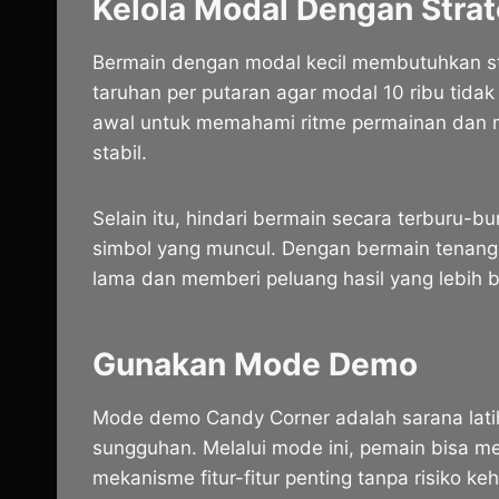
Kelola Modal Dengan Strat
Bermain dengan modal kecil membutuhkan st
taruhan per putaran agar modal 10 ribu tidak
awal untuk memahami ritme permainan dan me
stabil.
Selain itu, hindari bermain secara terburu-b
simbol yang muncul. Dengan bermain tenang d
lama dan memberi peluang hasil yang lebih b
Gunakan Mode Demo
Mode demo Candy Corner adalah sarana lati
sungguhan. Melalui mode ini, pemain bisa mem
mekanisme fitur-fitur penting tanpa risiko ke