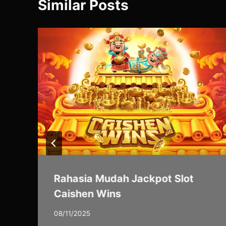
Similar Posts
Rahasia Mudah Jackpot Slot
Caishen Wins
08/11/2025