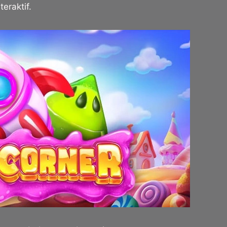
eraktif.