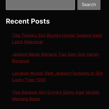
Search
Recent Posts
Tips Terbaru Slot Bounty Hunter Supaya Hasil
Lebih Maksimal
Jackpot Besar Menanti Tiap Spin Slot Candy
Bonanza
Langkah Mudah Raih Jackpot Fantastis di Slot
Lucky Tiger 1000
Tips Rahasia Slot Gronk’s Gems Agar Mudah
Menang Besar