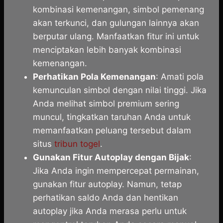
kombinasi kemenangan, simbol pemenang
akan terkunci, dan gulungan lainnya akan
berputar ulang. Manfaatkan fitur ini untuk
menciptakan lebih banyak kombinasi
kemenangan.
Perhatikan Pola Kemenangan
: Amati pola
kemunculan simbol dengan nilai tinggi. Jika
Anda melihat simbol premium sering
muncul, tingkatkan taruhan Anda untuk
memanfaatkan peluang tersebut dalam
situs
tribun togel
.
Gunakan Fitur Autoplay dengan Bijak
:
Jika Anda ingin mempercepat permainan,
gunakan fitur autoplay. Namun, tetap
perhatikan saldo Anda dan hentikan
autoplay jika Anda merasa perlu untuk