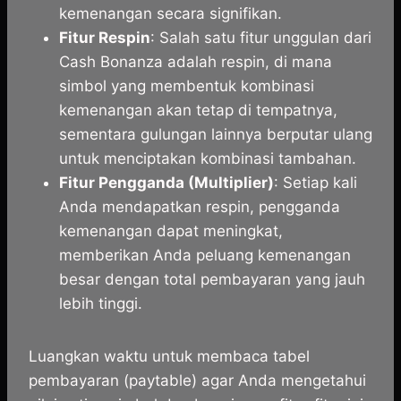
kemenangan secara signifikan.
Fitur Respin
: Salah satu fitur unggulan dari
Cash Bonanza adalah respin, di mana
simbol yang membentuk kombinasi
kemenangan akan tetap di tempatnya,
sementara gulungan lainnya berputar ulang
untuk menciptakan kombinasi tambahan.
Fitur Pengganda (Multiplier)
: Setiap kali
Anda mendapatkan respin, pengganda
kemenangan dapat meningkat,
memberikan Anda peluang kemenangan
besar dengan total pembayaran yang jauh
lebih tinggi.
Luangkan waktu untuk membaca tabel
pembayaran (paytable) agar Anda mengetahui