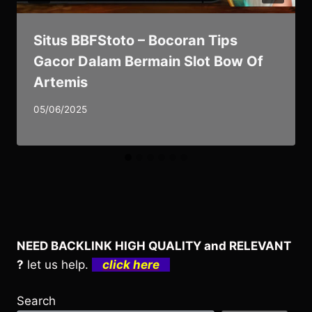
Situs BBFStoto – Bocoran Tips
Gacor Dalam Bermain Slot Bow Of
Artemis
05/06/2025
NEED BACKLINK HIGH QUALITY and RELEVANT
?
let us help.
click here
Search