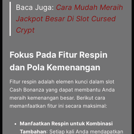
Baca Juga:
Cara Mudah Meraih
Jackpot Besar Di Slot Cursed
Crypt
Fokus Pada Fitur Respin
dan Pola Kemenangan
Fitur respin adalah elemen kunci dalam slot
Cash Bonanza yang dapat membantu Anda
meraih kemenangan besar. Berikut cara
memanfaatkan fitur ini secara maksimal:
Manfaatkan Respin untuk Kombinasi
Tambahan
: Setiap kali Anda mendapatkan