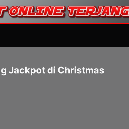
g Jackpot di Christmas