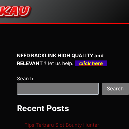
NEED BACKLINK HIGH QUALITY and
RELEVANT ?
let us help.
click here
Search
Search
Recent Posts
Tips Terbaru Slot Bounty Hunter