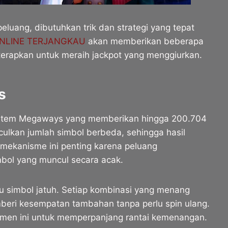
uang, dibutuhkan trik dan strategi yang tepat
NLINE TERJANGKAU
akan memberikan beberapa
terapkan untuk meraih jackpot yang menggiurkan.
s
stem Megaways yang memberikan hingga 200.704
lkan jumlah simbol berbeda, sehingga hasil
mekanisme ini penting karena peluang
bol yang muncul secara acak.
tau simbol jatuh. Setiap kombinasi yang menang
mberi kesempatan tambahan tanpa perlu spin ulang.
en ini untuk memperpanjang rantai kemenangan.