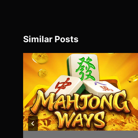
Similar Posts