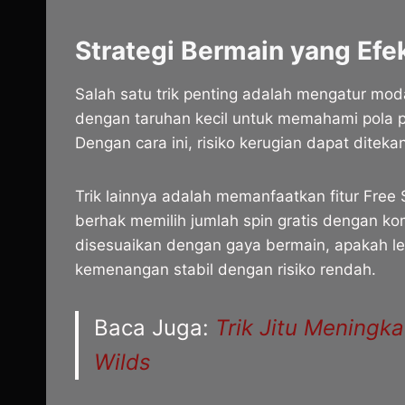
Strategi Bermain yang Efek
Salah satu trik penting adalah mengatur mo
dengan taruhan kecil untuk memahami pola 
Dengan cara ini, risiko kerugian dapat ditek
Trik lainnya adalah memanfaatkan fitur Free 
berhak memilih jumlah spin gratis dengan kom
disesuaikan dengan gaya bermain, apakah leb
kemenangan stabil dengan risiko rendah.
Baca Juga:
Trik Jitu Meningk
Wilds