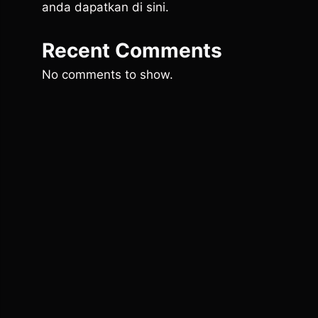
anda dapatkan di sini.
Recent Comments
No comments to show.