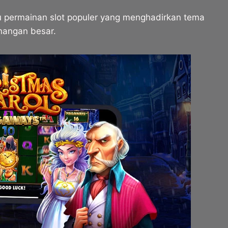
u permainan slot populer yang menghadirkan tema
nangan besar.