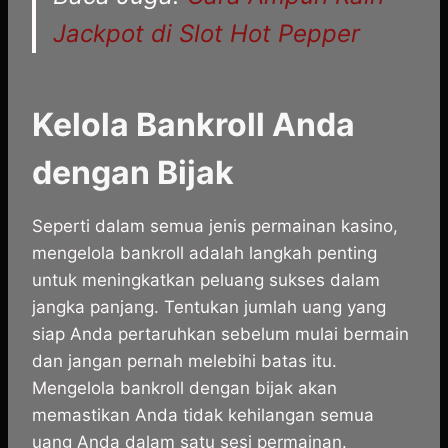
Jackpot di Slot Hot Pepper
Kelola Bankroll Anda
dengan Bijak
Seperti dalam semua jenis permainan kasino,
mengelola bankroll adalah langkah penting
untuk meningkatkan peluang sukses dalam
jangka panjang. Tentukan jumlah uang yang
siap Anda pertaruhkan sebelum mulai bermain
dan jangan pernah melebihi batas itu.
Mengelola bankroll dengan bijak akan
memastikan Anda tidak kehilangan semua
uang Anda dalam satu sesi permainan.