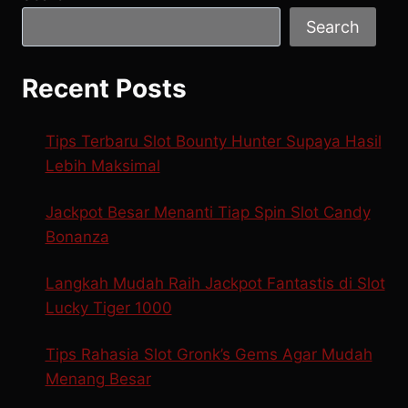
Search
Recent Posts
Tips Terbaru Slot Bounty Hunter Supaya Hasil
Lebih Maksimal
Jackpot Besar Menanti Tiap Spin Slot Candy
Bonanza
Langkah Mudah Raih Jackpot Fantastis di Slot
Lucky Tiger 1000
Tips Rahasia Slot Gronk’s Gems Agar Mudah
Menang Besar