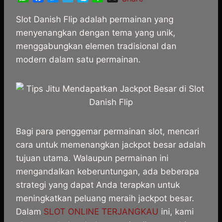
h
a
e
e
k
i
a
c
s
l
y
n
Slot Danish Flip adalah permainan yang
t
e
s
e
p
e
menyenangkan dengan tema yang unik,
s
b
e
g
e
menggabungkan elemen tradisional dan
A
o
n
r
modern dalam satu permainan.
p
o
g
a
p
k
e
m
r
Bagi para penggemar permainan slot, mencari
cara untuk memenangkan jackpot besar adalah
tujuan utama. Walaupun permainan ini
mengandalkan keberuntungan, ada beberapa
strategi yang dapat Anda terapkan untuk
meningkatkan peluang meraih jackpot besar.
Dalam
SLOT ONLINE TERJANGKAU
ini, kami