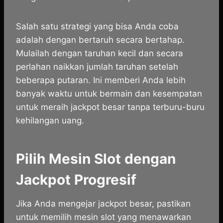
Salah satu strategi yang bisa Anda coba
adalah dengan bertaruh secara bertahap.
Mulailah dengan taruhan kecil dan secara
perlahan naikkan jumlah taruhan setelah
beberapa putaran. Ini memberi Anda lebih
banyak waktu untuk bermain dan kesempatan
untuk meraih jackpot besar tanpa terburu-buru
kehilangan uang.
Pilih Mesin Slot dengan
Jackpot Progresif
Jika Anda mengejar jackpot besar, pastikan
untuk memilih mesin slot yang menawarkan