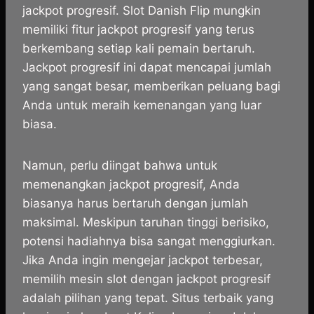
jackpot progresif. Slot Danish Flip mungkin
memiliki fitur jackpot progresif yang terus
berkembang setiap kali pemain bertaruh.
Jackpot progresif ini dapat mencapai jumlah
yang sangat besar, memberikan peluang bagi
Anda untuk meraih kemenangan yang luar
biasa.
Namun, perlu diingat bahwa untuk
memenangkan jackpot progresif, Anda
biasanya harus bertaruh dengan jumlah
maksimal. Meskipun taruhan tinggi berisiko,
potensi hadiahnya bisa sangat menggiurkan.
Jika Anda ingin mengejar jackpot terbesar,
memilih mesin slot dengan jackpot progresif
adalah pilihan yang tepat. Situs terbaik yang