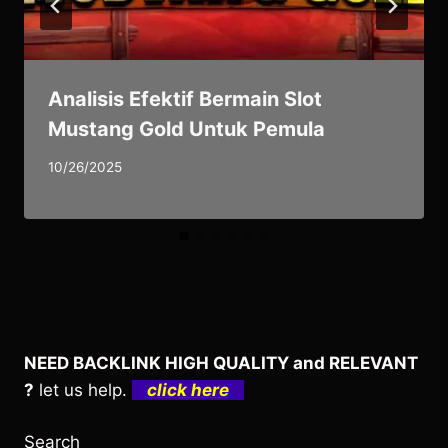
Analisis Efektif Bermain Slot
Mustang Gold Untuk Pemula
10/26/2025
NEED BACKLINK HIGH QUALITY and RELEVANT
?
let us help.
click here
Search