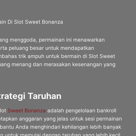
yang menggoda, permainan ini menawarkan
ta peluang besar untuk mendapatkan
mbahas trik ampuh untuk bermain di Slot Sweet
luang menang dan merasakan kesenangan yang
rategi Taruhan
lot
Sweet Bonanza
adalah pengelolaan bankroll
etapkan anggaran yang jelas untuk sesi permainan
bantu Anda menghindari kehilangan lebih banyak
n untuk memulai dengan taruhan yang lebih kecil