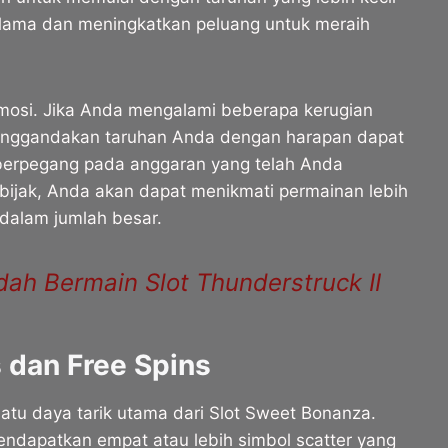
 lama dan meningkatkan peluang untuk meraih
emosi. Jika Anda mengalami beberapa kerugian
 menggandakan taruhan Anda dengan harapan dapat
 berpegang pada anggaran yang telah Anda
 bijak, Anda akan dapat menikmati permainan lebih
 dalam jumlah besar.
ah Bermain Slot Thunderstruck II
 dan Free Spins
satu daya tarik utama dari Slot Sweet Bonanza.
endapatkan empat atau lebih simbol scatter yang