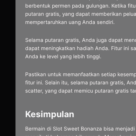
berbentuk permen pada gulungan. Ketika fitur
putaran gratis, yang dapat memberikan pel
mempertaruhkan uang Anda sendiri.
Selama putaran gratis, Anda juga dapat m
dapat meningkatkan hadiah Anda. Fitur ini
Anda ke level yang lebih tinggi.
Pastikan untuk memanfaatkan setiap kesem
fitur ini. Selain itu, selama putaran gratis,
scatter, yang dapat memicu putaran gratis 
Kesimpulan
Bermain di Slot Sweet Bonanza bisa menjad