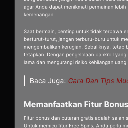
agar Anda dapat menikmati permainan lebih
kemenangan.
Saat bermain, penting untuk tidak terbawa 
berturut-turut, jangan terburu-buru untuk
mengembalikan kerugian. Sebaliknya, tetap
tetapkan. Dengan pengelolaan bankroll yang
lama dan mengurangi risiko kehilangan uang
Baca Juga:
Cara Dan Tips Mud
Memanfaatkan Fitur Bonus
Fitur bonus dan putaran gratis adalah salah 
Untuk memicu fitur Free Spins, Anda perlu m