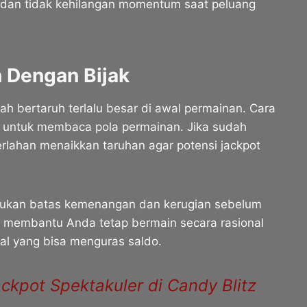
n dan tidak kehilangan momentum saat peluang
 Dengan Bijak
h bertaruh terlalu besar di awal permainan. Cara
l untuk membaca pola permainan. Jika sudah
rlahan menaikkan taruhan agar potensi jackpot
ntukan batas kemenangan dan kerugian sebelum
ni membantu Anda tetap bermain secara rasional
al yang bisa menguras saldo.
ckpot Spektakuler di Candy Blitz