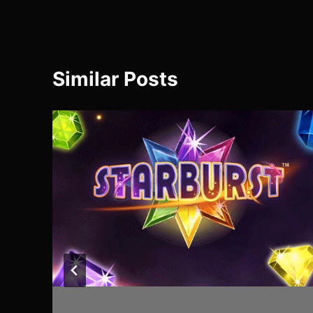
Similar Posts