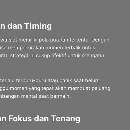
n dan Timing
 slot memiliki pola putaran tertentu. Dengan
bisa memperkirakan momen terbaik untuk
at, strategi ini cukup efektif untuk mengatur
terlalu terburu-buru atau panik saat belum
nggu momen yang tepat akan membuat peluang
eimbangan mental saat bermain.
an Fokus dan Tenang