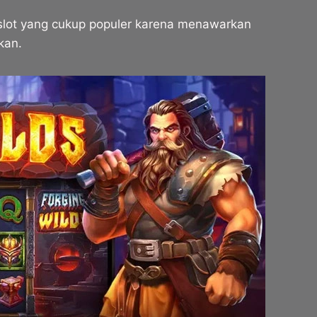
 slot yang cukup populer karena menawarkan
kan.