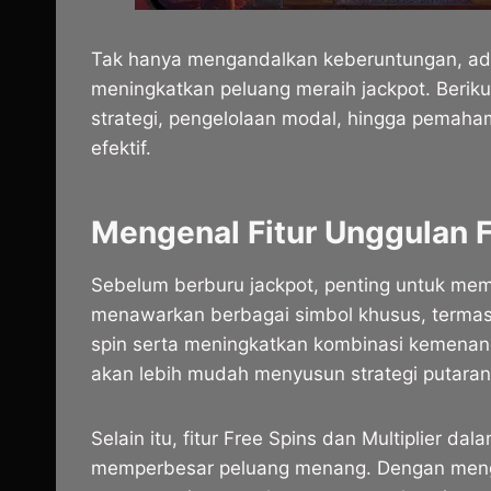
Tak hanya mengandalkan keberuntungan, ada 
meningkatkan peluang meraih jackpot. Beriku
strategi, pengelolaan modal, hingga pemaha
efektif.
Mengenal Fitur Unggulan F
Sebelum berburu jackpot, penting untuk mema
menawarkan berbagai simbol khusus, termas
spin serta meningkatkan kombinasi kemenan
akan lebih mudah menyusun strategi putaran
Selain itu, fitur Free Spins dan Multiplier d
memperbesar peluang menang. Dengan menget