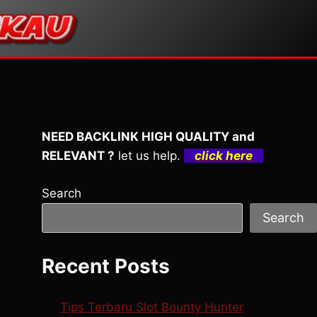
NEED BACKLINK HIGH QUALITY and
RELEVANT ?
let us help.
click here
Search
Search
Recent Posts
Tips Terbaru Slot Bounty Hunter