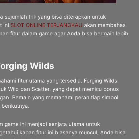
sejumlah trik yang bisa diterapkan untuk
t ini
SLOT ONLINE TERJANGKAU
akan membahas
man fitur dalam game agar Anda bisa bermain lebih
orging Wilds
hami fitur utama yang tersedia. Forging Wilds
uk Wild dan Scatter, yang dapat memicu bonus
gan. Pemain yang memahami peran tiap simbol
 berikutnya.
alam game ini menjadi senjata utama untuk
ahui kapan fitur ini biasanya muncul, Anda bisa