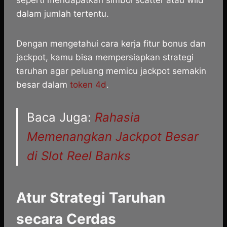
seperti mendapatkan simbol scatter atau wild
dalam jumlah tertentu.
Dengan mengetahui cara kerja fitur bonus dan
jackpot, kamu bisa mempersiapkan strategi
taruhan agar peluang memicu jackpot semakin
besar dalam
token 4d
.
Baca Juga:
Rahasia
Memenangkan Jackpot Besar
di Slot Reel Banks
Atur Strategi Taruhan
secara Cerdas