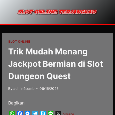
Skip
to
content
SLOT ONLINE
Trik Mudah Menang
Jackpot Bermian di Slot
Dungeon Quest
By
admin9sdmb
06/16/2025
Bagikan
W
F
M
T
S
L
X
Share