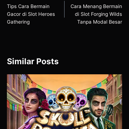
Tips Cara Bermain
Cara Menang Bermain
navigation
Gacor di Slot Heroes
di Slot Forging Wilds
Gathering
Tanpa Modal Besar
Similar Posts