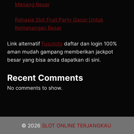
Menang Besar
Rahasia Slot Fruit Party Gacor Untuk
Kemenangan Besar
Link alternatif
Fusototo
daftar dan login 100%
aman mudah gampang memberikan jackpot
besar yang bisa anda dapatkan di sini.
Recent Comments
No comments to show.
© 2026
SLOT ONLINE TERJANGKAU