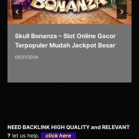
Skull Bonanza – Slot Online Gacor
Terpopuler Mudah Jackpot Besar
05/21/2024
NEED BACKLINK HIGH QUALITY and RELEVANT
?
let us help.
click here