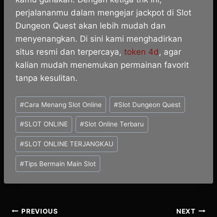
perjalananmu dalam mengejar jackpot di Slot
Dungeon Quest akan lebih mudah dan
menyenangkan.
Di sini kami menghadirkan
situs resmi dan terpercaya,
token 4d
, agar
kalian mudah menemukan permainan favorit
tanpa kesulitan.
Post
#
Cara Menang Slot Online
#
Slot Dungeon Quest
Tags:
#
SLOT ONLINE
#
Slot Online Terbaru
#
SLOT ONLINE TERJANGKAU
#
Tips Bermain Main Slot
Post
PREVIOUS
NEXT