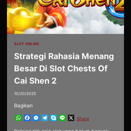
SLOT ONLINE
Strategi Rahasia Menang
Besar Di Slot Chests Of
Cai Shen 2
10/20/2025
Bagikan
WhatsApp
Facebook
Messenger
Telegram
Skype
Line
X
Share