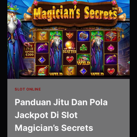
JACKPOT
GEDE
DI
SLOT
BULL
FIESTA
SLOT ONLINE
Panduan Jitu Dan Pola
Jackpot Di Slot
Magician’s Secrets