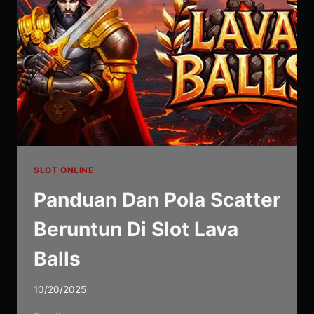
HAPPY
NETS
SLOT ONLINE
Panduan Dan Pola Scatter
Beruntun Di Slot Lava
Balls
10/20/2025