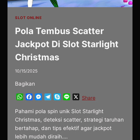
SLOT ONLINE
Pola Tembus Scatter
Jackpot Di Slot Starlight
Christmas
10/15/2025
Bagikan
WhatsApp
Facebook
Messenger
Telegram
Skype
Line
X
Share
Pahami pola spin unik Slot Starlight
Christmas, deteksi scatter, strategi taruhan
bertahap, dan tips efektif agar jackpot
lebih mudah diraih….