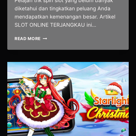
Pelajari trik spin slot yang belum banyak
diketahui dan tingkatkan peluang Anda
mendapatkan kemenangan besar. Artikel
SLOT ONLINE TERJANGKAU ini…
STRATEGI
READ MORE
RAHASIA
MENANG
BESAR
DI
SLOT
CHESTS
OF
CAI
SHEN
2