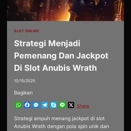
SLOT ONLINE
Strategi Menjadi
Pemenang Dan Jackpot
Di Slot Anubis Wrath
10/15/2025
Bagikan
WhatsApp
Facebook
Messenger
Telegram
Skype
Line
X
Share
Strategi ampuh menang jackpot di slot
Anubis Wrath dengan pola spin unik dan