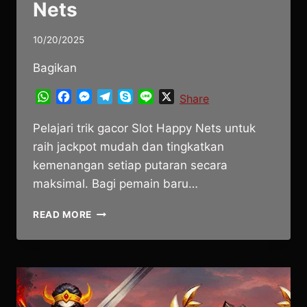
Nets
10/20/2025
Bagikan
WhatsApp
Facebook
Messenger
Telegram
Skype
Line
X
Share
Pelajari trik gacor Slot Happy Nets untuk
raih jackpot mudah dan tingkatkan
kemenangan setiap putaran secara
maksimal. Bagi pemain baru…
TRIK
READ MORE
GACOR
RAIH
JACKPOT
MUDAH
DI
SLOT