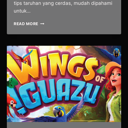
tips taruhan yang cerdas, mudah dipahami
untuk…
STRATEGI
READ MORE
MENJADI
PEMENANG
DAN
JACKPOT
DI
SLOT
ANUBIS
WRATH