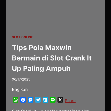
SLOT ONLINE
Tips Pola Maxwin
Bermain di Slot Crank It
Up Paling Ampuh
06/17/2025
Bagikan
WhatsApp
Facebook
Messenger
Telegram
Skype
Line
X
Share