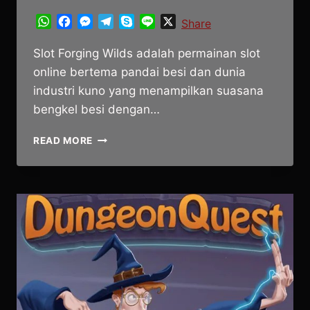
WhatsApp
Facebook
Messenger
Telegram
Skype
Line
X
Share
Slot Forging Wilds adalah permainan slot
online bertema pandai besi dan dunia
industri kuno yang menampilkan suasana
bengkel besi dengan…
CARA
READ MORE
MENANG
BERMAIN
DI
SLOT
FORGING
WILDS
TANPA
MODAL
BESAR