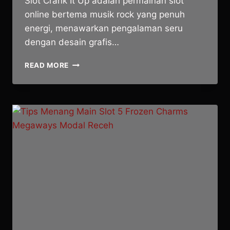
Slot Crank It Up adalah permainan slot
online bertema musik rock yang penuh
energi, menawarkan pengalaman seru
dengan desain grafis…
TIPS
READ MORE
POLA
MAXWIN
BERMAIN
DI
SLOT
CRANK
IT
UP
PALING
AMPUH