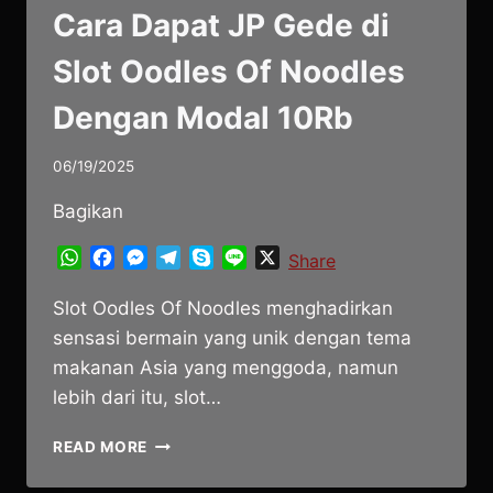
Cara Dapat JP Gede di
Slot Oodles Of Noodles
Dengan Modal 10Rb
06/19/2025
Bagikan
WhatsApp
Facebook
Messenger
Telegram
Skype
Line
X
Share
Slot Oodles Of Noodles menghadirkan
sensasi bermain yang unik dengan tema
makanan Asia yang menggoda, namun
lebih dari itu, slot…
CARA
READ MORE
DAPAT
JP