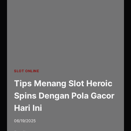
SLOT
MYSTERY
MICE
SLOT ONLINE
Tips Menang Slot Heroic
Spins Dengan Pola Gacor
Hari Ini
06/19/2025