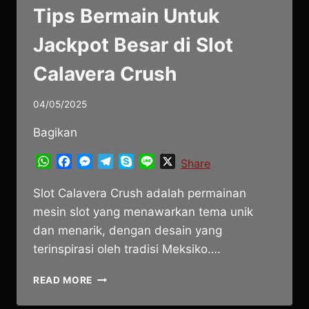
Tips Bermain Untuk
Jackpot Besar di Slot
Calavera Crush
04/05/2025
Bagikan
WhatsApp
Facebook
Messenger
Telegram
Skype
Line
X
Share
Slot Calavera Crush adalah permainan
mesin slot yang menawarkan tema unik
dan menarik, dengan desain yang
terinspirasi oleh tradisi Meksiko….
TIPS
READ MORE
BERMAIN
UNTUK