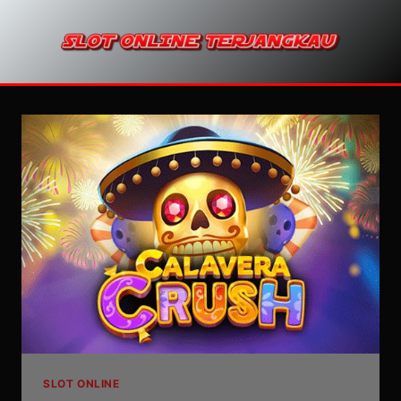
Skip
to
content
SLOT ONLINE