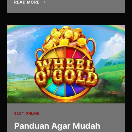
TIPS
READ MORE
GACOR
DALAM
BERMAIN
SLOT
BRICK
HOUSE
BONANZA
SLOT ONLINE
Panduan Agar Mudah