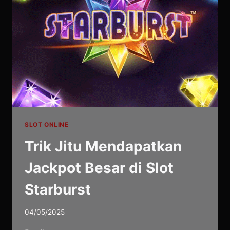
ATOMIC
KITTENS
SLOT ONLINE
Trik Jitu Mendapatkan
Jackpot Besar di Slot
Starburst
04/05/2025