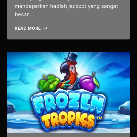
mendapatkan hadiah jackpot yang sangat
besar….
TIPS
READ MORE
JACKPOT
BESAR
DI
GAME
SLOT
STICKY
BEES