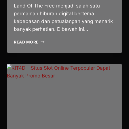
Land Of The Free menjadi salah satu
permainan hiburan digital bertema
kebebasan dan petualangan yang menarik
banyak perhatian. Dibawah ini…
TAKTIK
READ MORE
MAXWIN
SLOT
LAND
OF
THE
FREE
TERBUKTI
AMPUH