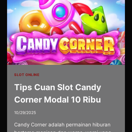
SLOT ONLINE
Tips Cuan Slot Candy
Corner Modal 10 Ribu
10/29/2025
Candy Corner adalah permainan hiburan