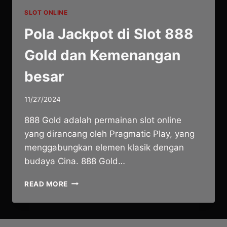
SLOT ONLINE
Pola Jackpot di Slot 888
Gold dan Kemenangan
besar
11/27/2024
888 Gold adalah permainan slot online
yang dirancang oleh Pragmatic Play, yang
menggabungkan elemen klasik dengan
budaya Cina. 888 Gold…
POLA
READ MORE
JACKPOT
DI
SLOT
888